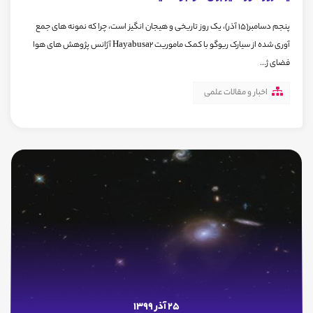
پنجم دسامبر(15 آذر)، یک روز تاریخی و هیجان انگیز است، چرا که نمونه های جمع
آوری شده از سیارک ریوگو با کمک ماموریت Hayabusa2 آژانس پژوهش های هوا
فضای ژ...
اخبار و مقالات علمی
25 آذر 1399