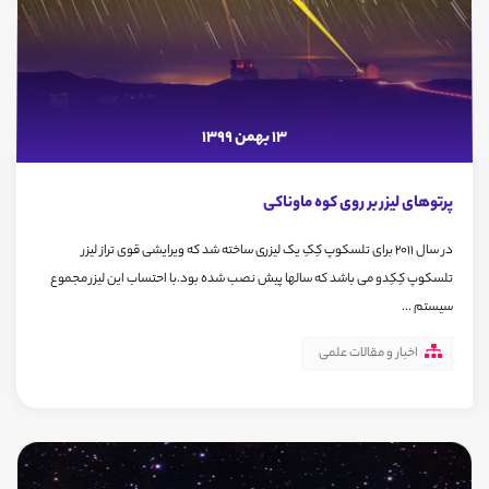
13 بهمن 1399
پرتوهای لیزر بر روی کوه ماوناکی
در سال 2011 برای تلسکوپ کِکِ یک لیزری ساخته شد که ویرایشی قوی تراز لیزر
تلسکوپ کِکِدو می باشد که سالها پیش نصب شده بود.با احتساب این لیزر مجموع
سیستم ...
اخبار و مقالات علمی