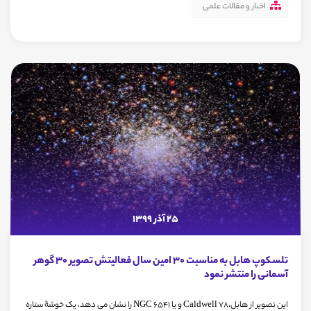
اخبار و مقالات علمی
25 آذر 1399
تلسکوپ هابل به مناسبت 30 امین سال فعالیتش تصویر 30 گوهر
آسمانی را منتشر نمود
این تصویر از هابل،Caldwell 78 و یا NGC 6541 را نشان می دهد، یک خوشۀ ستاره