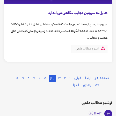
هابل به سرزمین عجایب نگاهی می اندازد
این ورطه وسیع از فضا، تصویری است که تلسکوپ فضایی هابل از کهکشان SDSS
J225506.80+005839.9 گرفته است. بر خلاف تعداد وسیعی از سایر کهکشان های
عجیب و سحاب...
اخبار و مقالات علمی
صفحه 4 از
ابتدا
قبلی
1
2
3
[4]
5
6
7
8
9
10
59
بعدی
انتها
آرشیو مطالب علمی
1403 (4)