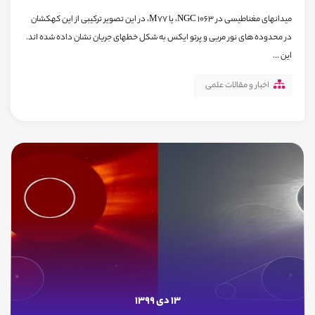
میدانهای مغناطیسی در NGC 1063، یا M77، در این تصویر ترکیبی از این کهکشان
در محدوده های نور مریی و پرتو ایکس به شکل خطهای جریان نشان داده شده اند.
این ...
اخبار و مقالات علمی
13 دی 1399