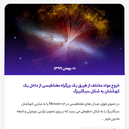
01 بهمن 1399
خروج مواد مختلف از طریق یک بزرگراه مغناطیسی از داخل یک
کهکشان به شکل سیگار‌‌برگ
در تصویر فوق، میدان های مغناطیسی در Messier 82 یا به عبارتی کهکشان
سیگاربرگ را به شکل خطوطی می بینید که بر روی تصویر ترکیبی نورمرئی و اشعه
مادون قرمز ...