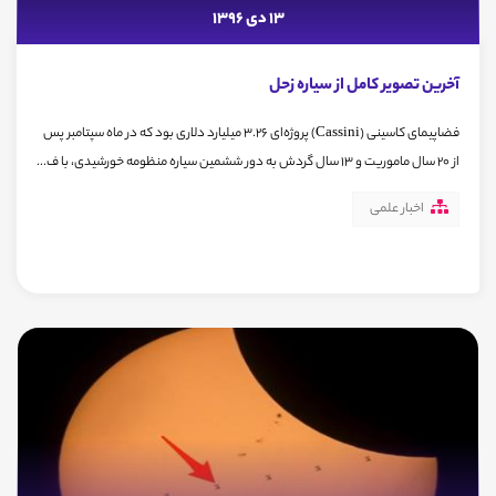
13 دی 1396
آخرین تصویر کامل از سیاره زحل
فضاپیمای کاسینی (Cassini) پروژه‌ای 3.26 میلیارد دلاری بود که در ماه سپتامبر پس
از 20 سال ماموریت و 13 سال گردش به دور ششمین سیاره منظومه خورشیدی، با ف...
اخبار علمی