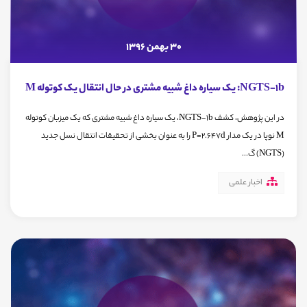
30 بهمن 1396
NGTS-1b: یک سیاره داغ شبیه مشتری در حال انتقال یک کوتوله M
در این پژوهش، کشف NGTS-1b، یک سیاره داغ شبیه مشتری که یک میزبان کوتوله
M نوپا در یک مدار P=2.647d را به عنوان بخشی از تحقیقات انتقال نسل جدید
(NGTS) گ...
اخبار علمی