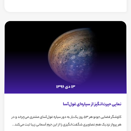
13 دی 1396
نمایی حیرت‌انگیز از سیاره‌ای غول‌آسا
کاوشگر فضایی جونو هر 53 روز یک‌بار به دور سیاره غول‌آسای مشتری می‌چرخد و در
هر پرواز نزدیک هم تصاویری شگفت‌انگیزی را از این جرم آسمانی زیبا ثبت می‌کند...