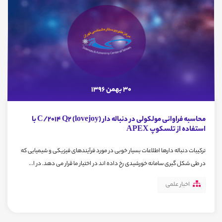
30 بهمن 1396
محاسبه فراوانی مولکولی در دنباله دار C/2014 Q2 (lovejoy) با
استفاده از تلسکوپ APEX
ترکیبات دنباله دارها اطلاعات بسیار خوبی در مورد فرآیندهای فیزیکی و شیمیایی که
در طی شکل گیری سامانه خورشیدی رخ داده اند در اختیار ما قرار می دهد. در ا...
اخبار علمی