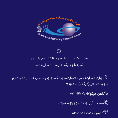
ساعت کاری مرکزعلوم و ستاره شناسی تهران:
شنبه تا چهارشنبه از ساعت 8 الی 16:30
تهران، میدان قدس، خیابان شهید کبیری (دزاشیب)، خیابان عمار، کوی
شهید صالحی(عرفات)، شماره 22
تلفن مرکز: 96027012-021
هماهنگی بازدید: 96027652-021
آموزش:96027657-021