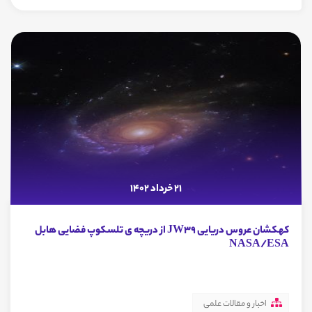
21 خرداد 1402
کهکشان عروس دریایی JW39 از دریچه ی تلسکوپ فضایی هابل
NASA/ESA
اخبار و مقالات علمی