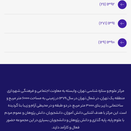
1392 (211)
1391 (271)
1390 (129)
مرکز علوم و ستاره شناسی تهران، وابسته به معاونت اجتماعی و فرهنگی شهرداری
منطقه یک تهران، در شمال تهران در سال 1379 در زمینی به مساحت 6000 متر مربع و
ساختمانی با زیر بنای 3000 متر مربع، در دو طبقه و در محیطی آرام و زیبا بنا گردیده
است. این مرکز با هدف آشنایی دانش آموزان، دانشجویان، دانش پژوهان و عموم مردم
با علوم پایه، پایه گذاری و دانش پژوهان و دانشجویان بسیاری در این مجموعه حضور
فعال و کارآمد دارند.