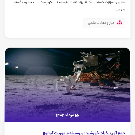
مادون قرمزنزدیک،به صورت آنی(لحظه ای) توسط تلسکوپ فضایی جیمز وب گرفته
شده ...
اخبار و مقالات علمی
15 مرداد 1402
جمع آوری ذرات خورشیدی بوسیله ماموریت آپولو11