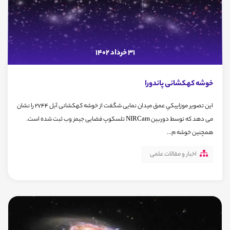
31 خرداد 1402
خوشه کهکشانی پاندورا
این تصویر موزاییکیِ عمق میدان نمایی شگفت از خوشه کهکشانی آبل ۲۷۴۴ را نشان
می دهد که توسط دوربین NIRCam تلسکوپ فضایی جیمز وب ثبت شده است.
همچنین خوشه م...
اخبار و مقالات علمی