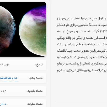
ر طول موج های فرابنفش، جایی فراتر از
 توسط دستگاه تصویربرداری طیف نگار
فرابنفش فضاپیمای MAVEN در ژولای ۲۰۲۲ (سمت چپ) و ژانویه ۲۰۲۳ گرفته شده، تصاویر مریخ در سه
 است.این نقشه ی رنگی در واقع ویژگی
 مه و ابرها سفید یا آبی به نظر رسیده،
ی گیرد.در پایین تصویر سمت چپ، کلاهک
ن کلاهک در طول فصل تابستان نیمکره
یمکره ی شمالی را پوشیده در ابرها و
تاریخ:
10 تیر 1402
یمای MAVEN از سال ۲۰۱۴ مشغول کاوش در اتمسفر رقیق بالای مریخ(یونسفر)و
دسته‌بندی:
اخبار و مقالات علم
تعداد بازدید:
758
تعداد نظرات:
0 نظر