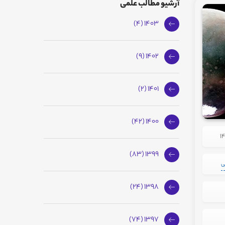
آرشیو مطالب علمی
1403 (4)
1402 (9)
1401 (2)
1400 (42)
1399 (83)
ی
1398 (24)
1397 (74)