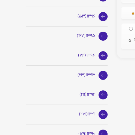
1396 (53)
1395 (127)
5
1394 (72)
1393 (63)
1392 (211)
1391 (271)
1390 (129)