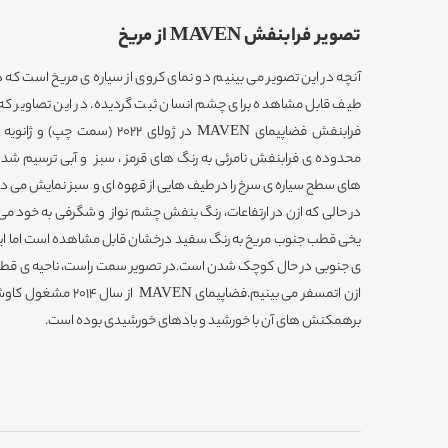
تصویر فرابنفش MAVEN از مریخ
آنچه در این تصویر می بینیم دو نمای کروی از سیاره ی مریخ است که د
طیف قابل مشاهده برای چشم انسان ثبت گردیده. در این تصاویر که
محدوده ی فرابنفش نامرئی به رنگ های قرمز ، سبز و آبی ترسیم شده
های سطح سیاره ی سرخ را در طیف هایی از قهوه ای و سبز نمایش می دهد.
در حالی که ازن در ارتفاعات، رنگ بنفش چشم نواز و شگرفی به خود م
یخی قطب جنوب مریخ به رنگ سفید درخشان قابل مشاهده است اما ای
ی جنوبی در حال کوچک شدن است.در تصویر سمت راست، ناحیه ی قطبی ن
ازن اتمسفر می بینیم.فضاپ
برهمکنش های آن با خورشید و بادهای خورشیدی بوده است.