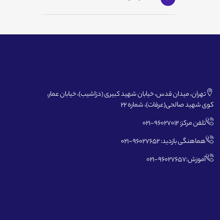
تهران، میدان قدس، خیابان شهید کبیری (دزاشیب)، خیابان عمار،
کوی شهید صالحی(عرفات)، شماره 22
تلفن مرکز: 96027012-021
هماهنگی بازدید: 96027652-021
آموزش:96027657-021