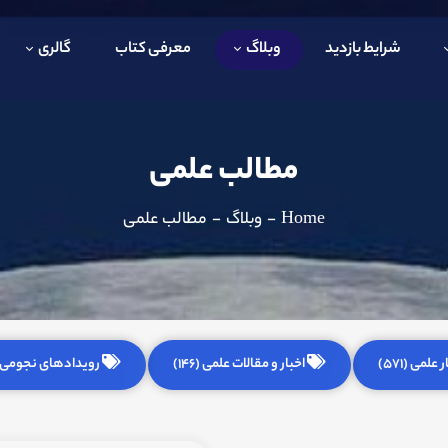
شرایط بازدید
وبلاگ
معرفی کتاب
گالری
مطالب علمی
Home
-
وبلاگ
-
مطالب علمی
 علمی (571)
اخبار و مقالات علمی (146)
رویدادهای نجومی (255