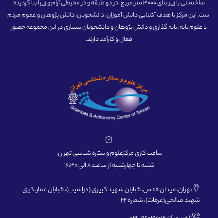
ساختمانی با زیر بنای 3000 متر مربع، در دو طبقه و در محیطی آرام و زیبا بنا گردیده
است. این مرکز با هدف آشنایی دانش آموزان، دانشجویان، دانش پژوهان و عموم مردم
با علوم پایه، پایه گذاری و دانش پژوهان و دانشجویان بسیاری در این مجموعه حضور
فعال و کارآمد دارند.
ساعت کاری مرکزعلوم و ستاره شناسی تهران:
شنبه تا چهارشنبه از ساعت 8 الی 16:30
تهران، میدان قدس، خیابان شهید کبیری (دزاشیب)، خیابان عمار، کوی
شهید صالحی(عرفات)، شماره 22