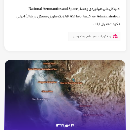
اداره کل ملی هوانوردی و فضا ( National Aeronautics and Space
Administration) به اختصار ناسا (ََANAS) یک سازمان مستقل در شاخهٔ اجرایی
حکومت فدرال ایالا...
ویدئو
,
تصاویر علمی-نجومی
17 مهر 1399