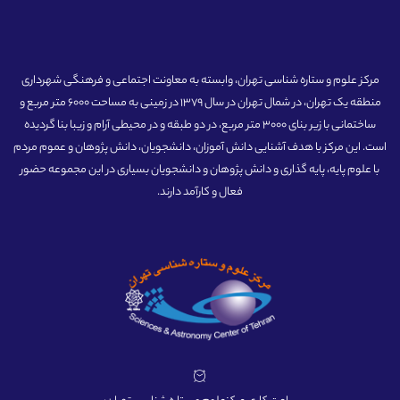
مرکز علوم و ستاره شناسی تهران، وابسته به معاونت اجتماعی و فرهنگی شهرداری
منطقه یک تهران، در شمال تهران در سال 1379 در زمینی به مساحت 6000 متر مربع و
ساختمانی با زیر بنای 3000 متر مربع، در دو طبقه و در محیطی آرام و زیبا بنا گردیده
است. این مرکز با هدف آشنایی دانش آموزان، دانشجویان، دانش پژوهان و عموم مردم
با علوم پایه، پایه گذاری و دانش پژوهان و دانشجویان بسیاری در این مجموعه حضور
فعال و کارآمد دارند.