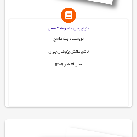
دنیای یخی منظومه شمسی
نویسنده: پت داسچ
ناشر: دانش پژوهان جوان
سال انتشار: 1389