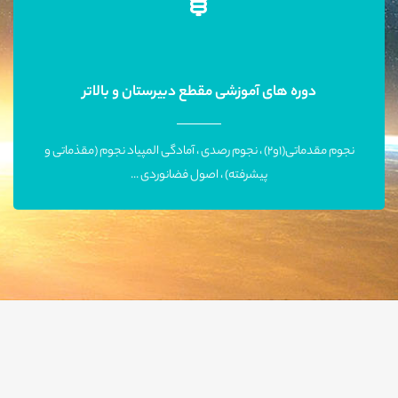
نجوم مقدماتی(1و2) ، نجوم رصدی ، آمادگی المپیاد نجوم (مقذماتی و
پیشرفته) ، اصول فضانوردی (مقدماتی و پیشرفته) ،کیهان شناسی (1و2) ،
اختر فیزیک (1و2) ، پیشرانه های فضایی ، اختر شناسی رادیویی ، عکاسی
دوره های آموزشی مقطع دبیرستان و بالاتر
نجومی و رویت هلال ماه.
نجوم مقدماتی(1و2) ، نجوم رصدی ، آمادگی المپیاد نجوم (مقذماتی و
اطلاعات بیشتر
پیشرفته) ، اصول فضانوردی ...