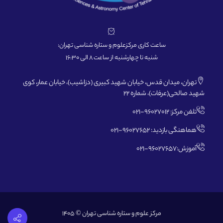
ساعت کاری مرکزعلوم و ستاره شناسی تهران:
شنبه تا چهارشنبه از ساعت 8 الی 16:30
تهران، میدان قدس، خیابان شهید کبیری (دزاشیب)، خیابان عمار، کوی
شهید صالحی(عرفات)، شماره 22
تلفن مرکز: 96027012-021
هماهنگی بازدید: 96027652-021
آموزش:96027657-021
مرکز علوم و ستاره شناسی تهران © 1405