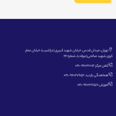
تهران، میدان قدس، خیابان شهید کبیری (دزاشیب)، خیابان عمار،
کوی شهید صالحی(عرفات)، شماره 22
تلفن مرکز: 96027012-021
هماهنگی بازدید: 96027652-021
آموزش:96027657-021