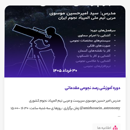
30 خرداد 1405
دوره آموزشی رصد نجومی مقدماتی
مدرس:امیر حسین موسوی سرپرست و مربی تیم المپیاد نجوم کشوری
amirhossein_astronomy@ زمان برگزاری : روزها ی سه شنبه ساعت: 16:30 -15:00
...
اطلاعیه ها