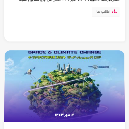
شعارچهارشنبه 18 مهرماه 1403، 9 اکتبر 2024: "انسان ،فن آوری فضایی و امنیت"
اطلاعیه ها
17 مهر 1403