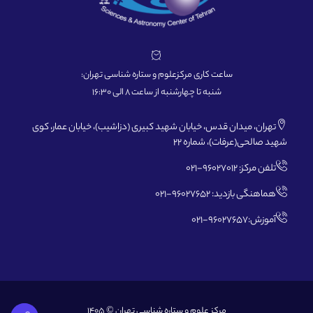
ساعت کاری مرکزعلوم و ستاره شناسی تهران:
شنبه تا چهارشنبه از ساعت 8 الی 16:30
تهران، میدان قدس، خیابان شهید کبیری (دزاشیب)، خیابان عمار، کوی
شهید صالحی(عرفات)، شماره 22
تلفن مرکز: 96027012-021
هماهنگی بازدید: 96027652-021
آموزش:96027657-021
مرکز علوم و ستاره شناسی تهران © 1405