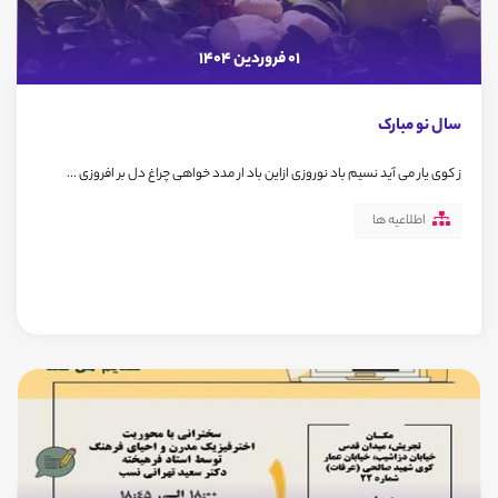
01 فروردین 1404
سال نو مبارک
ز کوی یار می آید نسیم باد نوروزی ازاین باد ار مدد خواهی چراغ دل بر افروزی ...
اطلاعیه ها