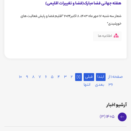
هفته جهانی فضا مبارک(فضا و تغییرات اقلیمی)
شعار سه شنبه 17 مهر ماه 1403، 8 اکتبر2024 "اقلیم فضا و پایش فعالیت های
خورشیدی"
اطلاعیه ها
صفحه 1 از
ابتدا
قبلی
[1]
2
3
4
5
6
7
8
9
10
36
بعدی
انتها
آرشیو اخبار
1405 (3)