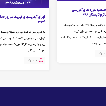
24 اردیبهشت 1398
ختتامیه دوره های آموزشی
رم تابستان 1398
اجرای آزمایشهای فیزیک در روز جها
نجوم
روز یکشنبه 10شهریورماه1398، اختتامیه دوره های
دمانی ترم تابستان برای گروه
به گزارش روابط عمومی مرکز علوم و ستاره
سنی7تا9سال از ساعت 14 الی16:30 باحضور خانواده
تهران، در کنار برپایی نشست های علمی د
مدرس دوره ه...
روز جهانی نجوم کارگاه فیزیک به همراه آز
فیزیک برای خانو...
ار مرکز
اخبار مرکز