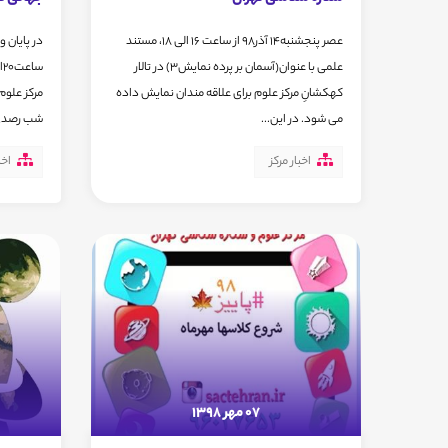
عصر پنجشنبه14 آذر98 از ساعت 16 الی 18، مستند
علمی با عنوان(آسمان بر پرده نمایش3) در تالار
کهکشانِ مرکز علوم برای علاقه مندان نمایش داده
مرکز علوم 
می شود. در این...
شب رصدی س
اخبار مرکز
اخب
07 مهر 1398