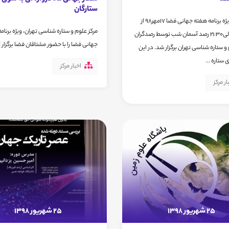
ستارگان
در پایان ویژه برنامه هفته جهانی فضا 17مهر98 از
مرکز علوم و ستاره شناسی تهران، ويژه برنام
ساعت20الی21:30 رصد آسمان شب توسط رصدگران
جهانی فضا را با حضور مشتاقان فضا برگزار ک
و ستاره شناسی تهران برگزار شد. در این
تاره ...
اخبار مرکز
ار مرکز
25 شهریور 1398
25 شهریور 1398