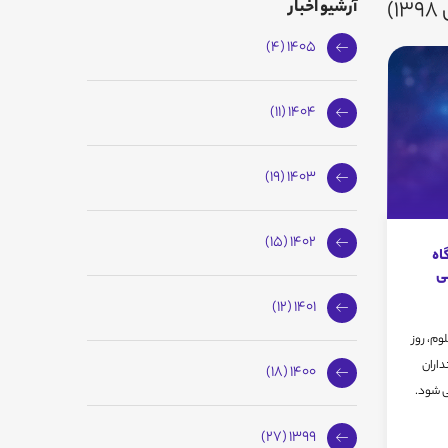
)
آرشیو اخبار
1405 (4)
1404 (11)
1403 (19)
1402 (15)
گاه
سی
1401 (12)
م، روز
تداران
1400 (18)
ی شود.
1399 (27)