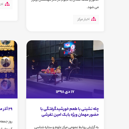
اخب
می شود.
اخبار مرکز
17 دی 1398
چله نشینی با طعم خورشیدگرفتگی با
29 آذر ماه، همایش کسوف از پی یلدا
حضور مهمان ویژه بابک امین تفرشی
به گزارش روابط عمومی مرکز علوم و ستاره شناسی