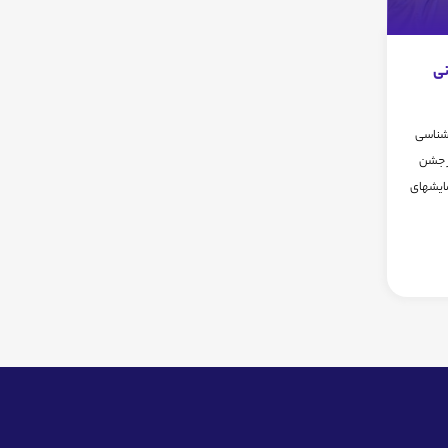
نی
 شناسی
ر جشن
مایشهای