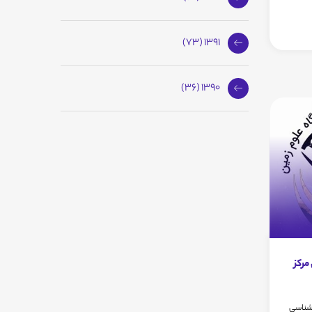
1391 (73)
1390 (36)
مرکز
 شناسی