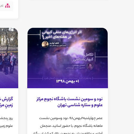
اخب
01 بهمن 1398
نود و سومین نشست باشگاه نجومِ مرکز
گزارش 
علوم و ستاره شناسی تهران
زمینِ مر
عصر چهارشنبه2بهمن98، نود وسومین نشست
ماهانه باشگاه نجوم، با حضور اساتید، منجمان
علوم زمین 
آماتور و علاقه مندان به نجوم در تالار کهکشـان برگزار