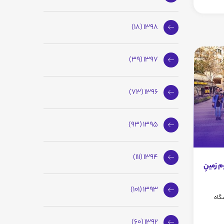
1398 (18)
1397 (39)
1396 (73)
1395 (93)
1394 (111)
 زمینِ
1393 (101)
باشگاه
1392 (60)