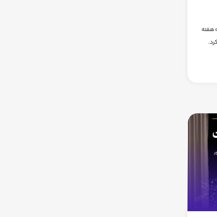
ه هفته
رد.