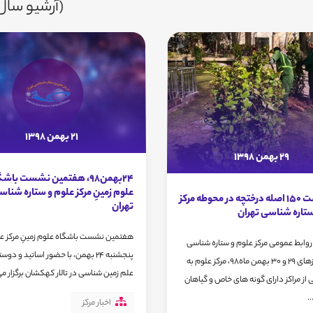
(آرشیو سال 1398
21 بهمن 1398
29 بهمن 1398
24بهمن98، هفتمین نشست باش
علوم زمینِ مرکز علوم و ستاره شنا
آغاز کاشت 150 اصله درختچه در محوطه مرکز
تهران
ستاره شناسی تهران
هفتمین نشست باشگاه علوم زمینِ مرکز علو
روابط عمومی مرکز علوم و ستاره شناسی
پنجشنبه 24 بهمن، با حضور اساتید و دوس
تهران ، روزهای 29 و 30 بهمن ماه98، مرکز علوم به
علم زمین شناسی در تالار کهکشان برگزار م
 از مراکز دارای گونه های خاص و گیاهان
.
اخبار مرکز