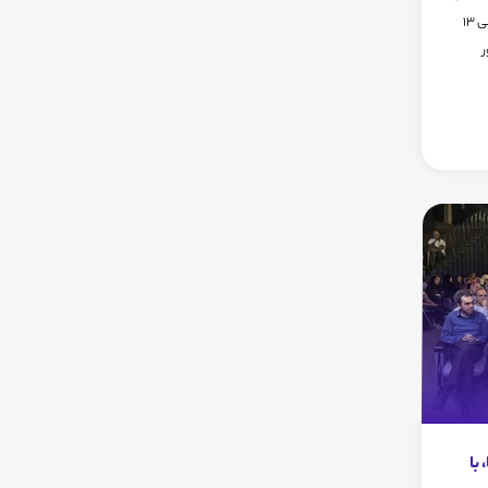
تهران ، روز پنجشنبه 28آذر98 ساعت 9:30 الی 13
با