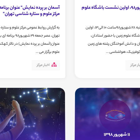
28شهریور98، اولین نشست باشگاه علوم
آسمان بر پرده نمایش" عنوان برنامه 
مرکز علوم و ستاره شناسی تهران"
روز پنجشنبه 28 شهریور98ساعت 10 الی13، اولین
به گزارش روابط عمومی مرکز علوم و ستاره
اه علوم زمین با حضور استادان،
تهران، عصر جمعه 29 شهریور98 برنامه ای ب
ن و دانش آموختگان رشته های زمین
عنوان(آسمان بر پرده نمایش) در تالار کهکشا
وفیزیک، هواشناسی ...
علوم برگزار می ...
ار مرکز
اخبار مرکز
11 شهریور 1398