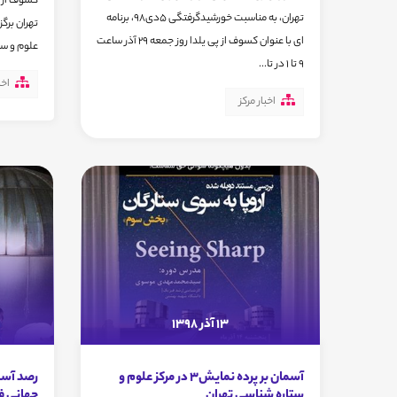
کسوف از پ
تهران، به مناسبت خورشیدگرفتگی 5دی98، برنامه
تهران برگ
ای با عنوان کسوف از پی یلدا روز جمعه 29 آذر ساعت
علوم و ست
9 تا 1 در تا...
اخب
اخبار مرکز
13 آذر 1398
آسمان بر پرده نمایش3 در مرکز علوم و
رصد آسم
ستاره شناسی تهران
جهانی ف