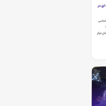
ای در
 شناسی
ا
نِ مرکز