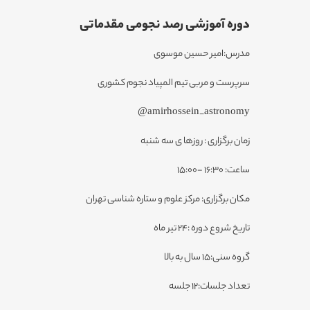
دوره آموزشی رصد نجومی مقدماتی
مدرس:امیر حسین موسوی
سرپرست و مربی تیم المپیاد نجوم کشوری
amirhossein_astronomy@
زمان برگزاری : روزها ی سه شنبه
ساعت: 16:30 -15:00
مکان برگزاری: مرکز علوم و ستاره شناسی تهران
تاریخ شروع دوره :24 تیر ماه
گروه سنی:15 سال به بالا
تعداد جلسات:12 جلسه