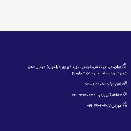
تهران، میدان قدس، خیابان شهید کبیری (دزاشیب)، خیابان عمار،
کوی شهید صالحی(عرفات)، شماره 22
تلفن مرکز: 96027012-021
هماهنگی بازدید: 96027652-021
آموزش:96027657-021