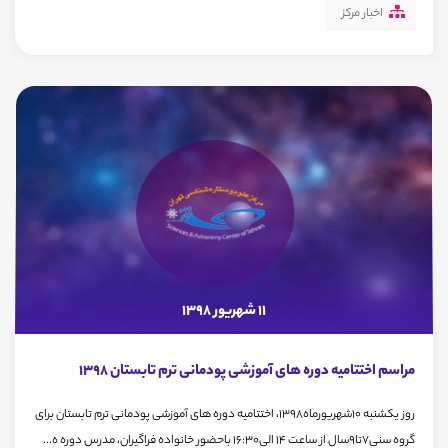
اخبار مرکز
11 شهریور 1398
مراسم اختتامیه دوره های آموزشی پودمانی ترم تابستان 1398
روز یکشنبه 10شهریورماه1398، اختتامیه دوره های آموزشی پودمانی ترم تابستان برای
گروه سنی7تا9سال از ساعت 14 الی16:30 باحضور خانواده فراگیران، مدرس دوره ه...