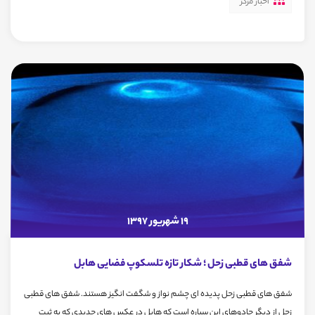
اخبار مرکز
19 شهریور 1397
شفق های قطبی زحل ؛ شکار تازه تلسکوپ فضایی هابل
شفق های قطبی زحل پدیده ای چشم نواز و شگفت انگیز هستند. شفق های قطبی
زحل از دیگر جادوهای این سیاره است که هابل در عکس های جدیدی که به ثبت