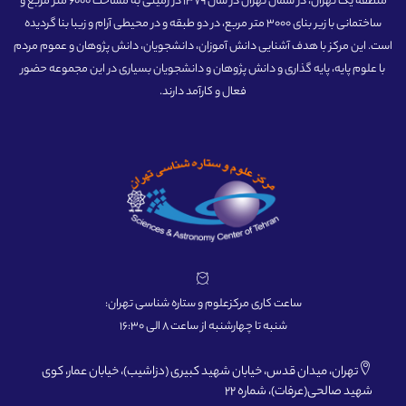
منطقه یک تهران، در شمال تهران در سال 1379 در زمینی به مساحت 6000 متر مربع و
ساختمانی با زیر بنای 3000 متر مربع، در دو طبقه و در محیطی آرام و زیبا بنا گردیده
است. این مرکز با هدف آشنایی دانش آموزان، دانشجویان، دانش پژوهان و عموم مردم
با علوم پایه، پایه گذاری و دانش پژوهان و دانشجویان بسیاری در این مجموعه حضور
فعال و کارآمد دارند.
ساعت کاری مرکزعلوم و ستاره شناسی تهران:
شنبه تا چهارشنبه از ساعت 8 الی 16:30
تهران، میدان قدس، خیابان شهید کبیری (دزاشیب)، خیابان عمار، کوی
شهید صالحی(عرفات)، شماره 22