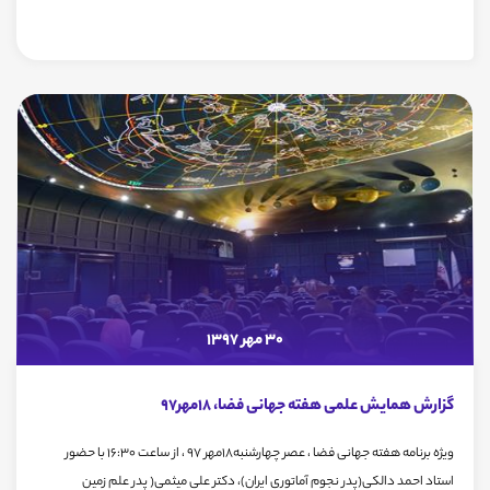
30 مهر 1397
گزارش همایش علمی هفته جهانی فضا، 18مهر97
ويژه برنامه هفته جهانی فضا ، عصر چهارشنبه18مهر 97 ، از ساعت 16:30 با حضور
استاد احمد دالکی(پدر نجوم آماتوری ایران)، دکتر علی میثمی( پدر علم زمین