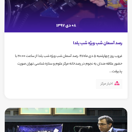
08 دی 1397
رصد آسمان شب ویژه شب یلدا
غروب روز چهارشنبه 5 دی ماه97، رصد آسمان شب ویژه شب یلدا از ساعت 20:00 با
حضور علاقه مندان به نجوم در رصدخانه مرکز علوم و ستاره شناسی تهران صورت
پذیرفت...
اخبار مرکز