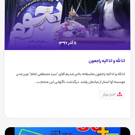
11 آذر 1397
انا لله و انا الیه راجعون
انا لله و انا الیه راجعون متاسفانه باخبر شدیم آقای "سید مصطفی امام" عزیز مدیر
موسسه آوا استار از میانمان رفتند. درگذشت ناگهانی این منجم ب...
اخبار مرکز