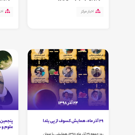
اخبار مرکز
اخب
24 آذر 1398
29 آذر ماه، همایش کسوف از پی یلدا
پنجمین 
علوم و 
روز جمعه 29 آذر ماه 1398، همایشی با عنوان