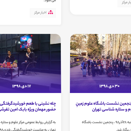
می شود.
ار مرکز
اخبار مرکز
30 دی 1398
17 دی 1398
نجمین نشست باشگاه علوم زمینِ
چله نشینی با طعم خورشیدگرفتگی ب
م و ستاره شناسی تهران
حضور مهمان ویژه بابک امین تفرش
روز پنجشنبه 28آذر98 ، پنجمین نشست باشگاه
به گزارش روابط عمومی مرکز علوم و ستاره
برگزار شد.