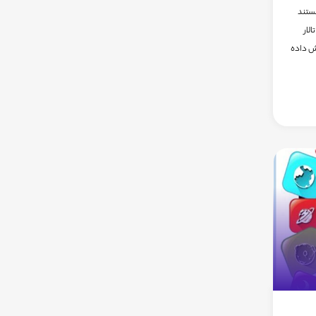
 آذر98 از ساعت 16 الی 18، مستند
پرده نمایش3) در تالار
یش داده