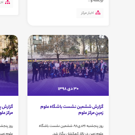
برجسته و...
اخب
اخبار مرکز
30 دی 1398
گزارش ششمین نشست باشگاه علوم
گزارش پ
زمینِ مرکز علوم
مرکز علو
روز پنجشنبه 26دی98، ششمین نشست باشگاه
علوم زمین در تالار کهکشان برگزار شد.
علوم زمین 