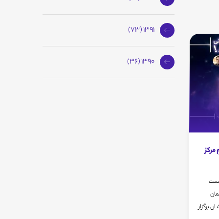
1391 (73)
1390 (36)
مرکز
ین نشست
مان
ان برگزار