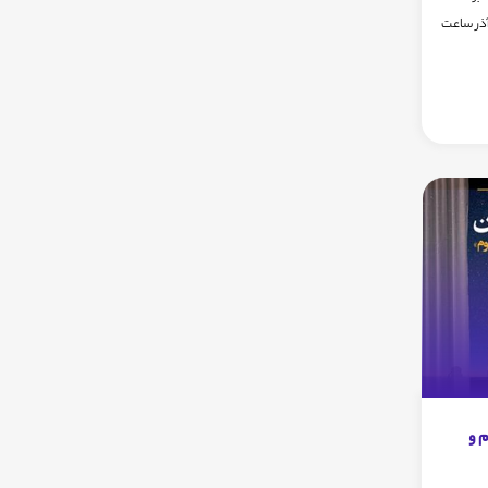
 عنوان کسوف از پی یلدا روز جمعه 29 آذر ساعت
 علوم و