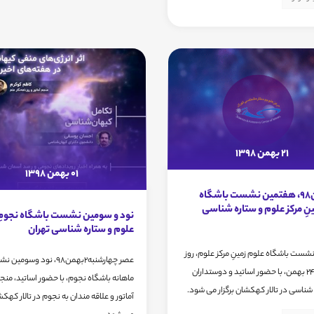
21 بهمن 1398
01 بهمن 1398
24بهمن98، هفتمین نشست باشگاه
نِ مرکز علوم و ستاره شناسی
نود و سومین نشست باشگاه نجومِ 
علوم و ستاره شناسی تهران
ست باشگاه علوم زمینِ مرکز علوم، روز
عصر چهارشنبه2بهمن98، نود وسوم
پنجشنبه 24 بهمن، با حضور اساتید و دوستداران
ماهانه باشگاه نجوم، با حضور اساتید، منج
شناسی در تالار کهکشان برگزار می شود.
آماتور و علاقه مندان به نجوم در تالار کهکشـ