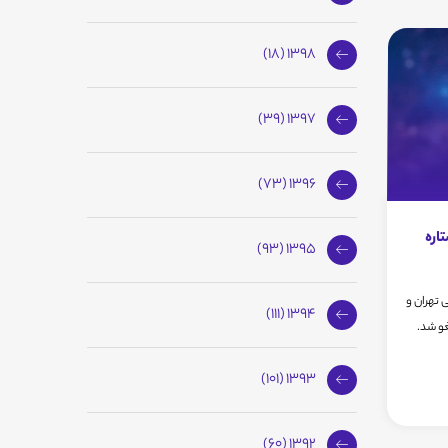
1398 (18)
1397 (39)
1396 (73)
اره
1395 (93)
 تهران و
1394 (111)
1393 (101)
1392 (60)