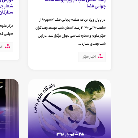
رصد آسمان شب در ویژه برنامه هفته
گزارش وی
جهانی فضا
شعار جها
ستارگان
در پایان ویژه برنامه هفته جهانی فضا 17مهر98 از
مرکز علوم 
ساعت20الی21:30 رصد آسمان شب توسط رصدگران
جهانی فضا 
مرکز علوم و ستاره شناسی تهران برگزار شد. در این
شب رصدی ستاره ...
اخب
اخبار مرکز
25 شهریور 1398