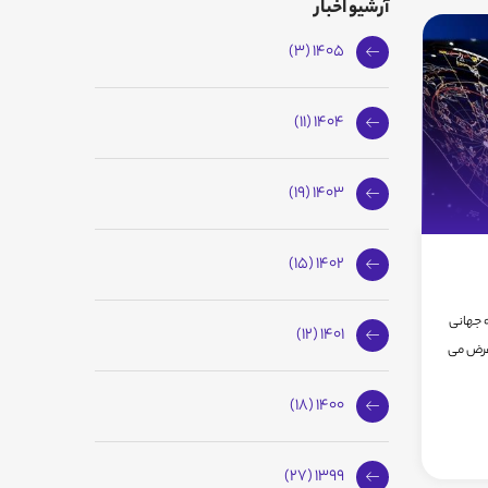
آرشیو اخبار
1405 (3)
1404 (11)
1403 (19)
1402 (15)
ه جهانی
1401 (12)
عرض می
1400 (18)
1399 (27)