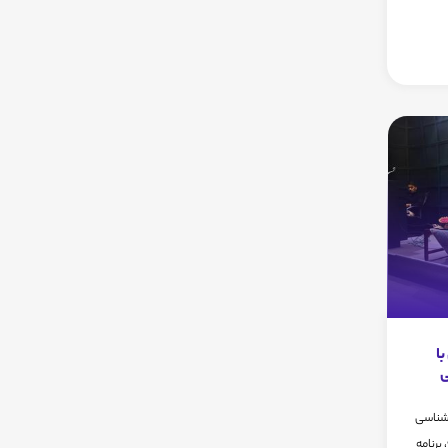
ا
ی
 شناسی
تهران، به مناسبت خورشیدگرفتگی 5دی98، برنامه