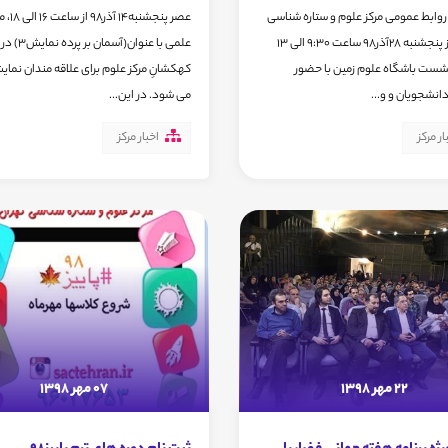
روابط عمومی مرکز علوم و ستاره شناسی
عصر پنجشنبه14
تهران ، روز پنجشنبه 28آذر98 ساعت 9:30 الی 13
علمی با عنوان(آسمان بر 
شست باشگاه علوم زمین با حضور
کهکشانِ مرکز علوم برای علاقه مندان نما
دانشجویان و و...
می شود. در این...
ار مرکز
اخبار مرکز
22 مهر 1398
07 مهر 1398