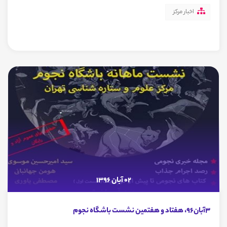
اخبار مرکز
02 آبان 1396
3آبان96، هفتاد و هفتمین نشست باشگاه نجوم