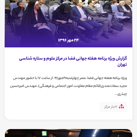
24 مهر 1396
گزارش ویژه برنامه هفته جهانی فضا در مرکز علوم و ستاره شناسی
تهران
ويژه برنامه هفته جهانی فضا، عصر چهارشنبه19مهر96، از ساعت 17 با حضور مهندس
مجید سعادتمندی(قائم مقام معاونت امور اجتماعی و فرهنگی)، مهندس امیرحسین
چیذری...
اخبار مرکز