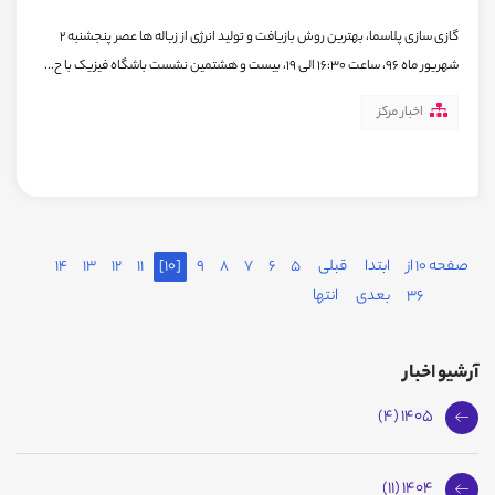
گازی سازی پلاسما، بهترین روش بازیافت و تولید انرژی از زباله ها عصر پنجشنبه 2
شهریور ماه 96، ساعت 16:30 الی 19، بیست و هشتمین نشست باشگاه فیزیک با ح...
اخبار مرکز
صفحه 10 از
ابتدا
قبلی
5
6
7
8
9
[10]
11
12
13
14
36
بعدی
انتها
آرشیو اخبار
1405 (4)
1404 (11)