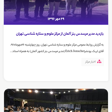
29 مهر 1396
بازدید مدیر مرسدس بنز آلمان از مرکز علوم و ستاره شناسی تهران
به گزارش روابط عمومی مرکز علوم و ستاره شناسی تهران، روز چهارشنبه 26مهرماه96،
آقای اریک یونشرErich Jonscher (مدیر مرسدس بنز کشور آلمان) به همراه استاد...
اخبار مرکز