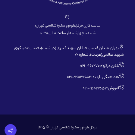
ساعت کاری مرکزعلوم و ستاره شناسی تهران:
شنبه تا چهارشنبه از ساعت 8 الی 16:30
تهران، میدان قدس، خیابان شهید کبیری (دزاشیب)، خیابان عمار، کوی
شهید صالحی(عرفات)، شماره 22
تلفن مرکز: 96027012-021
هماهنگی بازدید: 96027652-021
آموزش:96027657-021
مرکز علوم و ستاره شناسی تهران © 1405