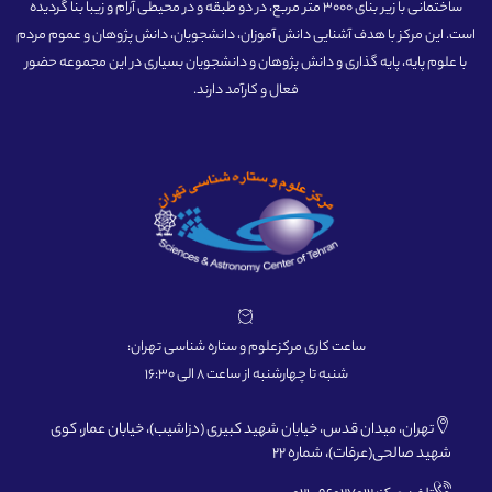
ساختمانی با زیر بنای 3000 متر مربع، در دو طبقه و در محیطی آرام و زیبا بنا گردیده
است. این مرکز با هدف آشنایی دانش آموزان، دانشجویان، دانش پژوهان و عموم مردم
با علوم پایه، پایه گذاری و دانش پژوهان و دانشجویان بسیاری در این مجموعه حضور
فعال و کارآمد دارند.
ساعت کاری مرکزعلوم و ستاره شناسی تهران:
شنبه تا چهارشنبه از ساعت 8 الی 16:30
تهران، میدان قدس، خیابان شهید کبیری (دزاشیب)، خیابان عمار، کوی
شهید صالحی(عرفات)، شماره 22