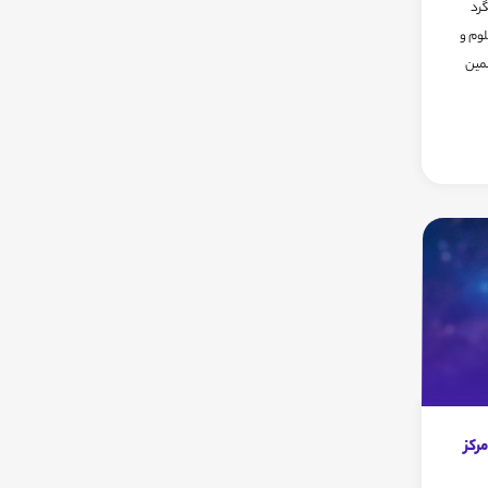
سم سالگرد
وم و
جمین
رکز