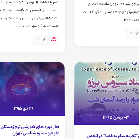
عصر پنجشنبه 14 بهمن ماه 95، مرا
تهران، عصر چهارشنبه 13 بهمن ماه 95، اعضای
سومین سال تأسیس باشگاه فیزیکِ مرکز عل
وم مرکز علوم، هفتمین سالگرد فعالیت
ستاره شناسی تهران همزمان با بیست و پن
قالب هفتا...
نشست باشگاه فیزیک با حضور...
ار مرکز
اخبار مرکز
29 دی 1395
03 بهمن 1395
آغاز دوره های آموزشی ترم زمستان م
علوم و ستاره شناسی تهران
جربه سفر به فضا" در انجمن