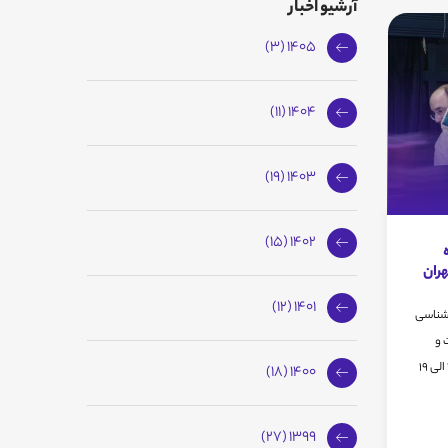
آرشیو اخبار
1405 (3)
1404 (11)
1403 (19)
1402 (15)
ه
هران
1401 (12)
 شناسی
ه 95، بیست و
پنجمین نشست باشگاه فیزیک از ساعت 16 الی 19
1400 (18)
1399 (27)