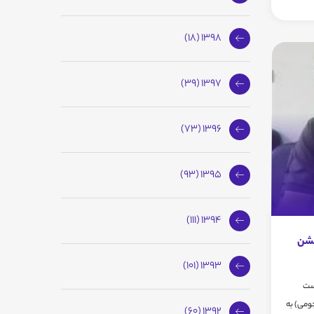
1398 (18)
1397 (39)
1396 (73)
1395 (93)
1394 (111)
 جشن
1393 (101)
پرو(ریاست
ومی) به
1392 (60)