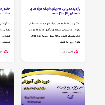
بازدید مدیر برنامه ریزی شبکه موزه های
حضور مر
علوم اروپا از مرکز علوم
سالانه م
به گزارش روابط عمومی مرکز علوم و ستاره شناسی
به گزارش 
تهران، روز شنبه 18 دیماه 95، آقای میکو مارکوس
میلیکوسکی(مدیر برنامه ریزی شبکه موزه های
مهندس امی
علوم اروپا) به دعو...
ششمین هم
اخبار مرکز
اخب