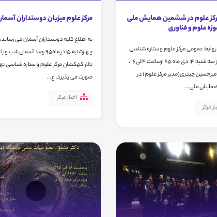
کز علوم در ششمین همایش ملی
مرکز علوم میزبان دوستداران آسمان
وزه علوم و فناوری
به اطلاع کلیه دوستداران آسمان می رساند، 
روابط عمومی مرکز علوم و ستاره شناسی
چهارشنبه 15دیماه95 رصد آسمان شب و 
تهران ، روز سه شنبه 14 دی ماه 95 ازساعت 9الی16 ،
تالار کهکشان مرکز علوم و ستاره شناسی ته
رحسین چیذری(مدیر مرکز علوم) در
صورت می پذیرد. ع...
ایش ملی ...
اخبار مرکز
ار مرکز