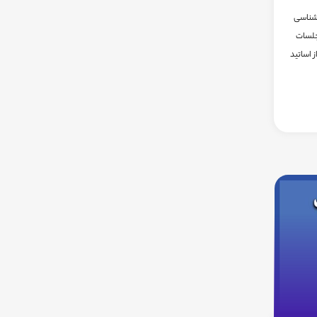
 شناسی
9، نخستین جلسات
ز اساتید