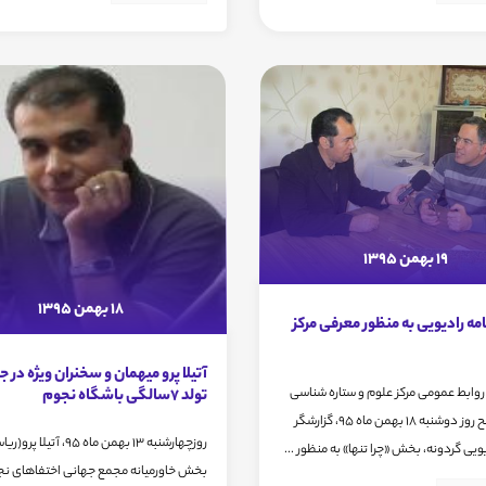
19 بهمن 1395
18 بهمن 1395
مه رادیویی به منظور معرفی مرکز
آتیلا پرو میهمان و سخنران ویژه در
روابط عمومی مرکز علوم و ستاره شناسی
تولد 7سالگی باشگاه نجوم
تهران، صبح روز دوشنبه 18 بهمن ماه 95، گزارشگر
روزچهارشنبه 13 بهمن ماه 95، آتیلا 
یویی گردونه، بخش «چرا تنها» به منظور ...
بخش خاورمیانه مجمع جهانی اختفاهای نج