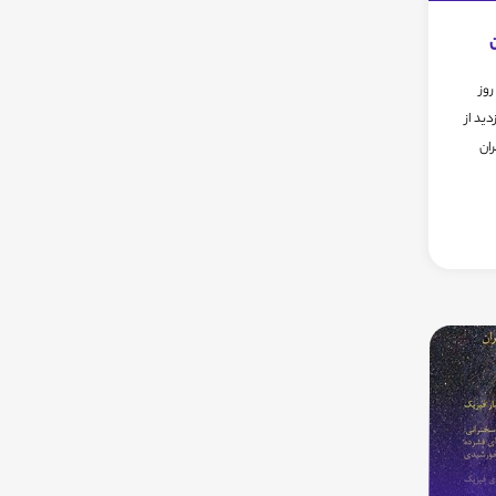
روز
بازدید از
ران