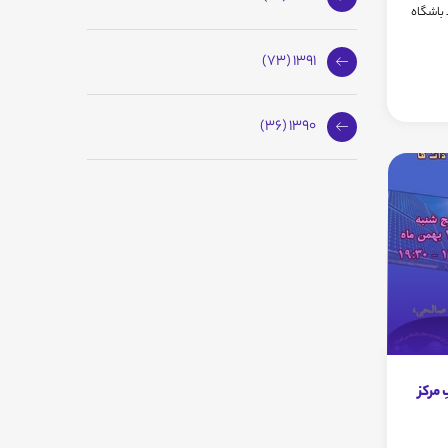
 باشگاه
1391 (73)
1390 (36)
ِ مرکز