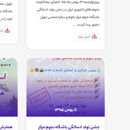
روزچهارشنبه 13 بهمن ماه 95، اعضای تیم المپیاد
نجوم طلای کشوری ایران در جشن تولد 7سالگی
باشگاه نج
باشگاه نجومِ مرکز علوم و ستاره شناسی تهران
خود را در 
حضور پیدا کردند . ...
اخب
اخبار مرکز
11 بهمن 1395
جشن تولد 7سالگی باشگاه نجومِ مرکز
همایش"ت