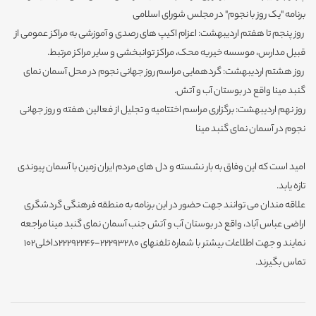
برنامه "یک روز با نجوم" در مجلس شورای اسلامی
روز پنجم تا هفتم اردیبهشت: اعزام اکیپ های رصدی و آموزشی به مراکز عمومی از
قبیل مدارس، موسسه خیریه محک، مراکز توانبخشی و سایر مراکز مرتبط.
روز هشتم اردیبهشت: گردهمایی مراسم روز جهانی نجوم در محل آسمان نمای
گنبد مینا واقع در بوستان آب و آتش.
روز نهم اردیبهشت: برگزاری مراسم اختتامیه و تجلیل از فعالین هفته و روز جهانی
نجوم در آسمان نمای گنبد مینا
امید است که این وفاق به بار نشسته و دل های مردم ایران زمین با آسمان پیوندی
تازه یابد.
علاقه مندان می توانند جهت حضور در این برنامه به منطقه فرهنگی گردشگری
اراضی عباس آباد، واقع در بوستان آب و آتش جنب آسمان نمای گنبد مینا مراجعه
نمایند و جهت اطلاعات بیشتر با شماره تلفنهای 22293280-22292246داخلی102
تماس بگیرند.