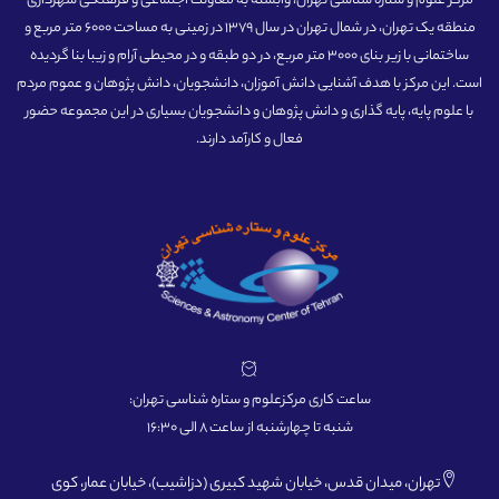
مرکز علوم و ستاره شناسی تهران، وابسته به معاونت اجتماعی و فرهنگی شهرداری
منطقه یک تهران، در شمال تهران در سال 1379 در زمینی به مساحت 6000 متر مربع و
ساختمانی با زیر بنای 3000 متر مربع، در دو طبقه و در محیطی آرام و زیبا بنا گردیده
است. این مرکز با هدف آشنایی دانش آموزان، دانشجویان، دانش پژوهان و عموم مردم
با علوم پایه، پایه گذاری و دانش پژوهان و دانشجویان بسیاری در این مجموعه حضور
فعال و کارآمد دارند.
ساعت کاری مرکزعلوم و ستاره شناسی تهران:
شنبه تا چهارشنبه از ساعت 8 الی 16:30
تهران، میدان قدس، خیابان شهید کبیری (دزاشیب)، خیابان عمار، کوی