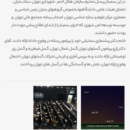
در این سمینار پرسنل محترم سازمان هلال احمر ، شهرداری تهران، ستاد بحران،
اعضای هیئت علمی دانشگاهها بخصوص گروههای بحران، زمین شناسی و
معماری، مرکز علوم و ستاره شناسی تهران، اصحاب رسانه، مجتمع عالی تهران و
موسسه توسعه امن شهری، که اجرای سمینار را از ابتدای اطلاع رسانی عهده دار
بودند حضور داشتند.
خانم دکتر پیشنمازی سخنرانی خود را پیرامون رسانه در وقوع حادثه ارائه دادند. آقای
دکتر زارع پیرامون گسلهای تهران:گسل شمال تهران، گسل قیطریه و گسل ری
توضیحاتی ارائه دادند و به بررسی آماری و تاریخی تحرکات گسلهای تهران، احتمال
وقوع زلزله تهران، نقش ها و گسختگی ها در گسل های تهران پرداختند.