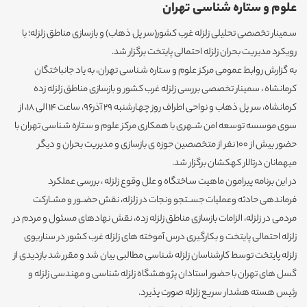
علوم و ستاره شناسی تهران
سـمینار تخصصی تحلیلی زلزله غرب کشور(سر پل ذهاب) و بازسازی مناطق زلزله؛ با
رویکرد مدیریت بحران زلزله احتمالی پایتخت برگزار شد.
به گزارش روابط عمومی مرکز علوم و سـتاره شـناسی تهران، به یاد جانباختگان
کرمانشاه ، سمینار تخصصی بررسی زلزله غرب کشور و بازسازی مناطق زلزله زده
کرمانشاه، سر پل ذهاب و نواحی اطراف روز چهـارشنبه 29 آذر96، ساعت 14 الی 18، از
سوی موسسه توسعه امن شــهری با همکاری مرکز علوم و سـتاره شـناسی تهران با
حضور بیش از ۱0۰ نفر از متخصصین حوزه ی بازسازی و مدیریت بحران و دیگر
میهمانان درتالار کهکشان برگزار شد.
در این برنامه پیرامون ماهیت سـاختگاه و علل وقوع زلزله ، بررسی عملکرد
فرماندهی حادثه وعملیات جســتجو ونجات در زلزله، نقش حضــور و مشــارکت
مردمی در زلزله، الزامات بازسازی مناطق زلزله زده، نقش نهادهای مسئول و مردم در
زلزله احتمالی پایتخت و بکارگیری درس آموخته های زلزله غرب کشور در سناریوی
زلزله پایتخت توسط کارشناسان زلزله شـناسی مطالبی بیان شد و مقرر شد بازدیدی از
گسل های تهران با حضور استادان پژوهشگاه زلزله شناسی و مهندسی زلزله و
رئیس هسته هشدار سریع زلزله صورت پذیرد.