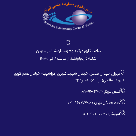
ساعت کاری مرکزعلوم و ستاره شناسی تهران:
شنبه تا چهارشنبه از ساعت 8 الی 16:30
تهران، میدان قدس، خیابان شهید کبیری (دزاشیب)، خیابان عمار، کوی
شهید صالحی(عرفات)، شماره 22
تلفن مرکز: 96027012-021
هماهنگی بازدید: 96027652-021
آموزش:96027657-021