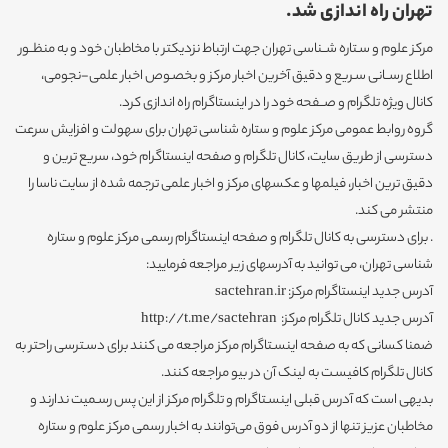
تهران راه اندازی شد.
مرکز علوم و سـتاره شــناسی تهران جهت ارتباط نزدیکتر با مخاطبان خود و به منظــور
اطلاع رســانی سـریع و دقیق آخرین اخبار مرکز و بخصـوص اخبار علمی-نجومی،
کانال ویژه تلگرام و صــفحه خود را در اینستاگرام راه اندازی کرد.
گروه روابط عمومی مرکز علوم و ستاره شناسی تهران برای سهولت و افزایش سرعت
دسترسی از طریق سایت، کانال تلگرام و صفحه اینستاگرام خود، سریع ترین و
دقیق ترین اخبار، فیلمها و عکسهای مرکز و اخبار علمی ترجمه شده از سایت ناسا را
منتشر می کند.
. برای دسترسی به کانال تلگرام و صفحه اینستاگرام رسمی مرکز علوم و ستاره
شناسی تهران، می توانید به آدرسهای زیر مراجعه فرمایید:
آدرس جدید اینستاگرام مرکز: sactehran.ir
آدرس جدید کانال تلگرام مرکز: http://t.me/sactehran
ضمنا کسانی که به صفحه اینسـتاگرام مرکز مراجعه می کنند برای دسـترسی راحتر به
کانال تلگرام کافیسـت به لینک آن در بیو مراجعه کنند.
بدیهی است که آدرس قبلی اینسـتاگرام و تلگرام مرکز از این پس رسـمیت ندارند و
مخاطبان عزیز تنها از دو آدرس فوق می‌توانند به اخبار رسمی مرکز علوم و ستاره