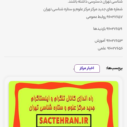
شناسی تهران دسترسی داشته باشند.
شماره های جدید مرکز مرکز علوم و ستاره شناسی تهران
96027657 روابط عمومی
96027659 بازدیدها
96027653 آموزش
96027656 علمی
برچسب‌ها:
اخبار مرکز
,