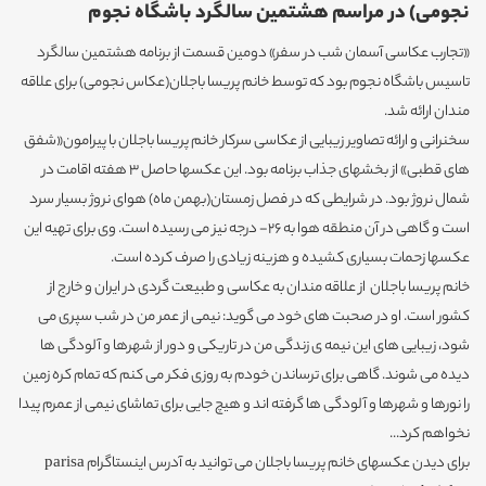
نجومی) در مراسم هشتمین سالگرد باشگاه نجوم
«تجارب عکاسی آسمان شب در سفر» دومین قسمت از برنامه هشتمین سالگرد
تاسیس باشگاه نجوم بود که توسط خانم پریسا باجلان(عکاس نجومی) برای علاقه
مندان ارائه شد.
سخنرانی و ارائه تصاویر زیبایی از عکاسی سرکار خانم پریسا باجلان با پیرامون«شفق
های قطبی» از بخشهای جذاب برنامه بود. این عکسها حاصل 3 هفته اقامت در
شمال نروژ بود. در شرایطی که در فصل زمستان(بهمن ماه) هوای نروژ بسیار سرد
است و گاهی در آن منطقه هوا به 26- درجه نیز می رسیده است. وی برای تهیه این
عکسها زحمات بسیاری کشیده و هزینه زیادی را صرف کرده است.
خانم پریسا باجلان از علاقه مندان به عکاسی و طبیعت گردی در ایران و خارج از
کشور است. او در صحبت های خود می گوید: نیمی از عمر من در شب سپری می
شود، زیبایی های این نیمه ی زندگی من در تاریکی و دور از شهرها و آلودگی ها
دیده می شوند. گاهی برای ترساندن خودم به روزی فکر می کنم که تمام کره زمین
را نورها و شهرها و آلودگی ها گرفته اند و هیچ جایی برای تماشای نیمی از عمرم پیدا
نخواهم کرد...
برای دیدن عکسهای خانم پریسا باجلان می توانید به آدرس اینستاگرام parisa