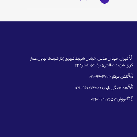
تهران، میدان قدس، خیابان شهید کبیری (دزاشیب)، خیابان عمار،
کوی شهید صالحی(عرفات)، شماره 22
تلفن مرکز: 96027012-021
هماهنگی بازدید: 96027652-021
آموزش:96027657-021