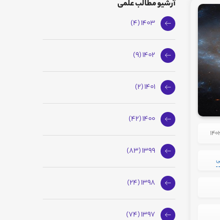
آرشیو مطالب علمی
1403 (4)
1402 (9)
1401 (2)
1400 (42)
1399 (83)
ی
1398 (24)
1397 (74)