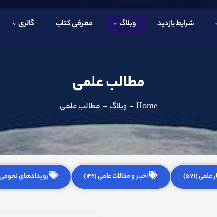
شرایط بازدید
وبلاگ
معرفی کتاب
گالری
مطالب علمی
Home
-
وبلاگ
-
مطالب علمی
 علمی (571)
اخبار و مقالات علمی (146)
رویدادهای نجومی (255