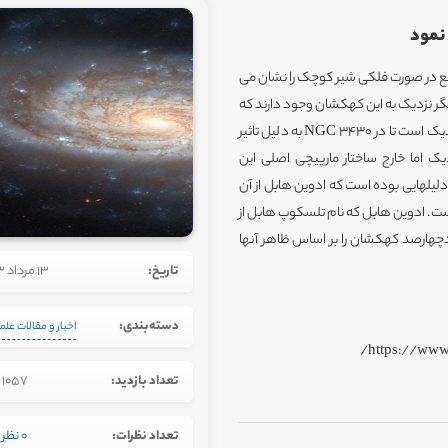
نمود
ر از تلسکوپ فضایی هابل کهکشان مارپیچی NGC 3430 واقع در صورت فلکی شیر کوچک را نشان می
کشان دیگر نزدیک به این کهکشان وجود دارند که
در این قاب قرار نگرفته اند.یکی از آنها به اندازه کافی به این کهکشان نزدیک است تا در NGC 3430 به دلیل تاثیر
 اما خارج ساختار مارپیچی اصلی این
لهایی بوده است که ادوین هابل از آن
. ادوین هابل که نام تلسکوپ هابل از
د که در آن حدودچهارصد کهکشان را بر اساس ظاهر آنها
تاریخ:
13 مرداد 1403
دسته‌بندی:
اخبار و مقالات علم
https://www
تعداد بازدید:
1057
تعداد نظرات:
0 نظر