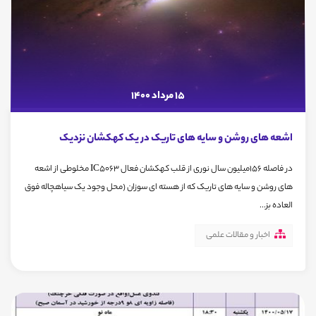
15 مرداد 1400
اشعه های روشن و سایه های تاریک در یک کهکشان نزدیک
در فاصله ۱۵۶میلیون سال نوری از قلب کهکشان فعال IC5063 مخلوطی از اشعه
های روشن و سایه های تاریک که از هسته ای سوزان (محل وجود یک سیاهچاله فوق
العاده بز...
اخبار و مقالات علمی