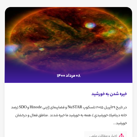
08 مرداد 1400
خيره شدن به خورشيد
در تاريخ ٢٩آپريل ٢٠١۵ تلسكوپ NuSTAR و فضاپیمای ژاپنی Hinode و SDO (رصد
خانه ديناميك خورشيدي )، همه به خورشيد ما خيره شدند . مناطق فعال و درخشان
خورشيد...
اخبار و مقالات علمی