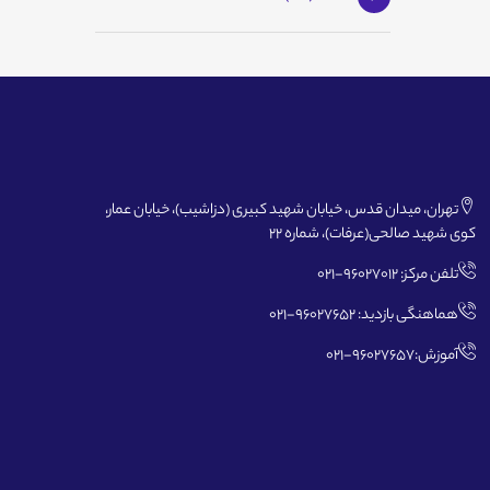
تهران، میدان قدس، خیابان شهید کبیری (دزاشیب)، خیابان عمار،
کوی شهید صالحی(عرفات)، شماره 22
تلفن مرکز: 96027012-021
هماهنگی بازدید: 96027652-021
آموزش:96027657-021