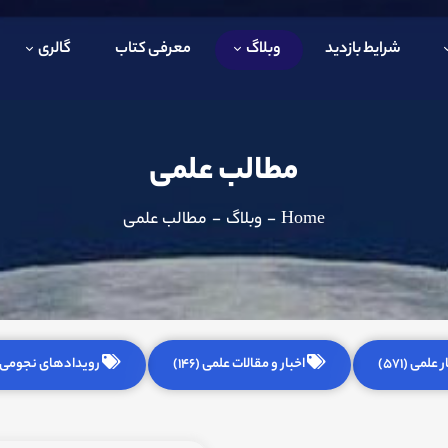
شرایط بازدید
وبلاگ
معرفی کتاب
گالری
مطالب علمی
Home
-
وبلاگ
-
مطالب علمی
 علمی (571)
اخبار و مقالات علمی (146)
رویدادهای نجومی (255