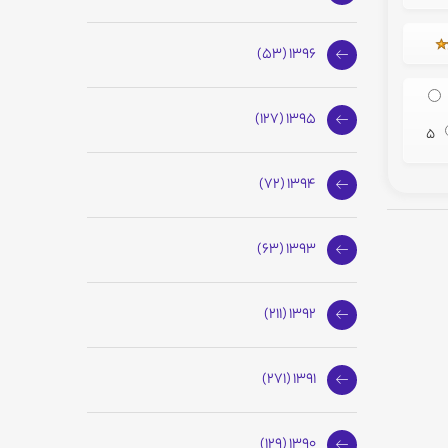
1396 (53)
1395 (127)
5
1394 (72)
1393 (63)
1392 (211)
1391 (271)
1390 (129)