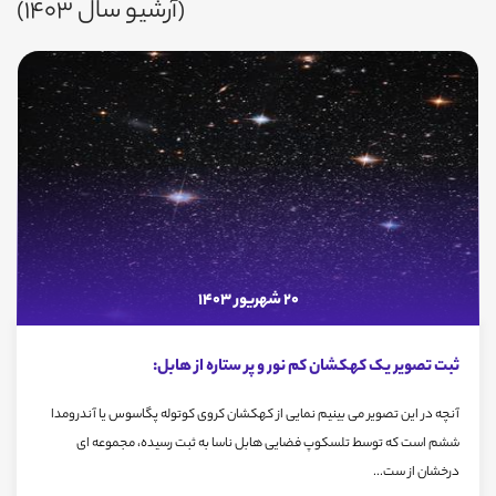
(آرشیو سال 1403)
20 شهریور 1403
ثبت تصویر یک کهکشان کم نور و پر ستاره از هابل:
آنچه در این تصویر می بینیم نمایی از کهکشان کروی کوتوله پگاسوس یا آندرومدا
ششم است که توسط تلسکوپ فضایی هابل ناسا به ثبت رسیده، مجموعه ای
درخشان از ست...