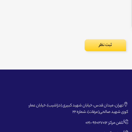
تهران، میدان قدس، خیابان شهید کبیری (دزاشیب)، خیابان عمار،
کوی شهید صالحی(عرفات)، شماره 22
تلفن مرکز: 96027012-021