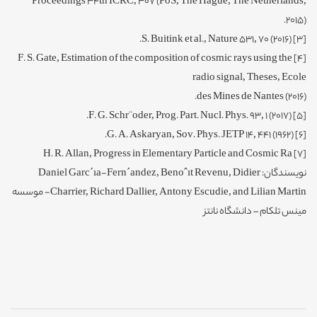
Proceedings 34th ICRC, 307 (PoS, The Hague, The Netherlands,
2015).
[3] S. Buitink et al., Nature 531, 70 (2016).
[4] F. S. Gate, Estimation of the composition of cosmic rays using the
radio signal, Theses, Ecole
des Mines de Nantes (2016).
[5] F. G. Schr¨oder, Prog. Part. Nucl. Phys. 93, 1 (2017).
[6] G. A. Askaryan, Sov. Phys. JETP 14, 441 (1962).
[7] H. R. Allan, Progress in Elementary Particle and Cosmic Ra
نویسندگان: Daniel Garc´ıa-Fern´andez, Benoˆıt Revenu, Didier
Charrier, Richard Dallier, Antony Escudie, and Lilian Martin- موسسه
مینس تلکام – دانشگاه نانتز