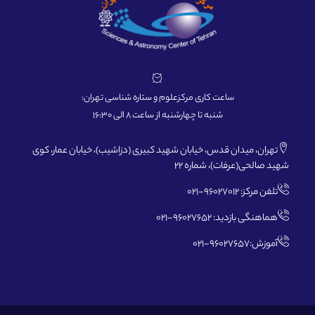
ساعت کاری مرکزعلوم و ستاره شناسی تهران:
شنبه تا چهارشنبه از ساعت 8 الی 16:30
تهران، میدان قدس، خیابان شهید کبیری (دزاشیب)، خیابان عمار، کوی
شهید صالحی(عرفات)، شماره 22
تلفن مرکز: 96027012-021
هماهنگی بازدید: 96027652-021
آموزش:96027657-021