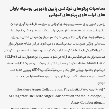
محاسبات پرتوهای فرکانس پایین رادیویی بوسیله بارش
های ذرات حاوی پرتوهای کیهانی
روش رادیویی برای شناسایی پرتوهای کیهانی پر انرژی شامل اندازه گیری میدان
الکتریکی ایجاد شده توسط بارش های ذرات ساخته شده در داخل یک واسطه
بوسیله پرتوهای کیهانی ابتدایی می شود. سپس از این میدان الکتریکی برای
شناسایی ویژگی های ذرات ابتدایی استفاده می شود. در این مقاله، فرمولی برای
میدان الکتریکی ایجاد شده توسط اثر ذرات در داخل یک واسطه فاقد بار الکتریکی
مناسب برای تمامی فرکانس ها ارائه می شود. سپس از این فرمول در کد SELFAS
Monte Carlo استفاده کرده و میدان الکتریکی فرکانس پایین EAS را محاسبه
می کنیم. بعلاوه،ویژگی های یک پالس مرگ ناگهانی (SDP)، پرتویی که به علت
کاهش سرعت هماهنگ جلوی بارش ذرات را مورد مطالعه قرار می دهیم.
مراجع:
[1] The Pierre Auger Collaboration, Phys. Lett. B 762, 288 (2016).
[2] M. Unger for The Pierre Auger Collaboration and the Telescope
Array Collaboration, in