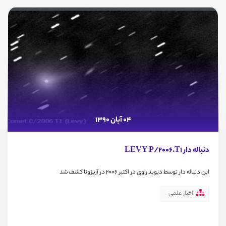
04 آبان 1390
دنباله دار LEVY P/2006.T1
این دنباله دار توسط دیوید راوی در اکتبر 2006 در آریزونا کشف شد
اخبار علمی