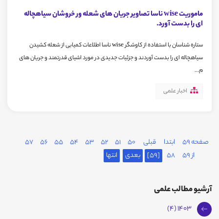
ماموریت wise ناسا تصاویر جریان های شعله ور خروشان سیاهچاله
ای را بدست آورد.
ستاره شناسان با استفاده از کاوشگر wise ناسا اطلاعات کمیابی از شعله کشیدن
سیاهچاله ای را بدست آوردند و جزئیات جدیدی در مورد اشیای قدرتمند و جریان های
م...
اخبار علمی
صفحه 59
ابتدا
قبلی
50
51
52
53
54
55
56
57
از 59
58
[59]
بعدی
انتها
آرشیو مطالب علمی
1403 (4)