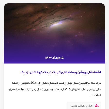
15 مرداد 1400
اشعه های روشن و سایه های تاریک در یک کهکشان نزدیک
در فاصله ۱۵۶میلیون سال نوری از قلب کهکشان فعال IC5063 مخلوطی از اشعه
های روشن و سایه های تاریک که از هسته ای سوزان (محل وجود یک سیاهچاله فوق
العاده بز...
اخبار و مقالات علمی