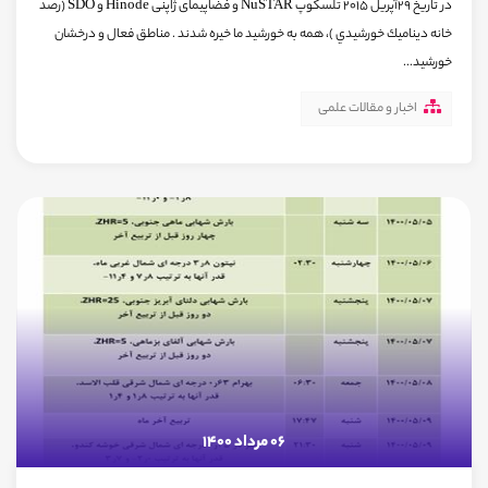
در تاريخ ٢٩آپريل ٢٠١۵ تلسكوپ NuSTAR و فضاپیمای ژاپنی Hinode و SDO (رصد
خانه ديناميك خورشيدي )، همه به خورشيد ما خيره شدند . مناطق فعال و درخشان
خورشيد...
اخبار و مقالات علمی
06 مرداد 1400