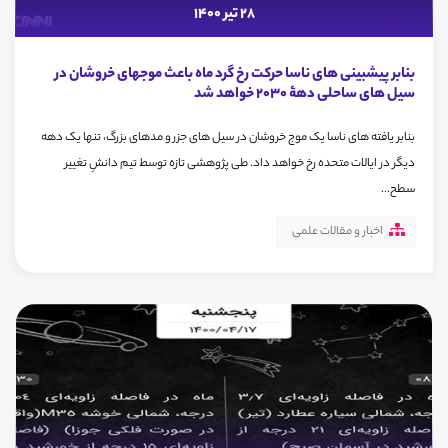
28 تیر 1400
بنابر پیشبینی های ناسا حرکت رخ گرد ماه باعث موجهای خروشان در
سیل های ساحلی دهۀ 2030 خواهد شد
بنابر یافته های ناسا یک موج خروشان در سیل های جزر و مدهای بزرگ، تنها یک دهه
دیگر در ایالات متحده رخ خواهد داد. طی پژوهشی تازه توسط تیم دانشِ تغییر
سطح...
اخبار و مقالات علمی