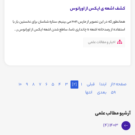
کشف اشعه ی ایکس از اورانوس
همانطور که در این تصویر از مارس ۲۰۲۱ می بینیم، ستاره شناسان برای نخستین بار با
استفاده از رصدخانه اشعه x چانداری ناسا، ساطع شدن اشعه ایکس از اورانوس ر...
اخبار و مقالات علمی
صفحه 2 از
ابتدا
قبلی
1
[2]
3
4
5
6
7
8
9
10
59
بعدی
انتها
آرشیو مطالب علمی
1403 (4)