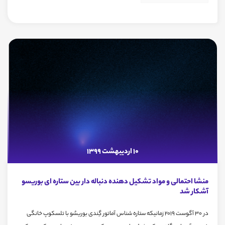
10 اردیبهشت 1399
منشا احتمالی و مواد تشکیل دهنده دنباله دار بین ستاره ای بوریسو
آشکار شد
در 30 آگوست 2019 زمانیکه ستاره شناس آماتور گِندی بوریسُو با تلسکوپ خانگی