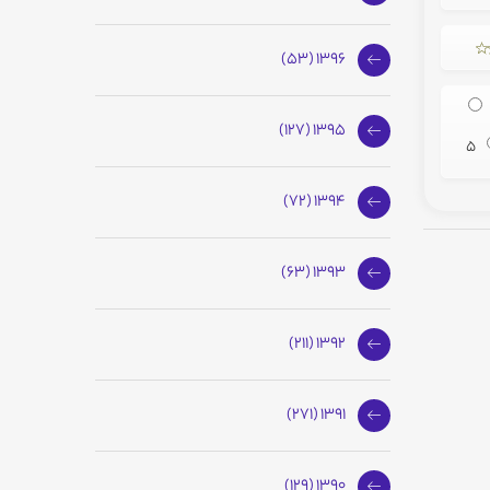
1396 (53)
1395 (127)
5
1394 (72)
1393 (63)
1392 (211)
1391 (271)
1390 (129)