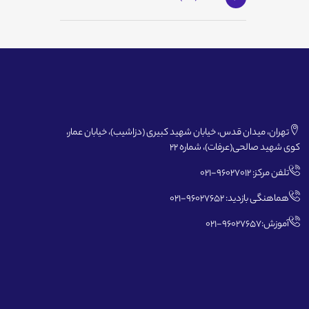
تهران، میدان قدس، خیابان شهید کبیری (دزاشیب)، خیابان عمار،
کوی شهید صالحی(عرفات)، شماره 22
تلفن مرکز: 96027012-021
هماهنگی بازدید: 96027652-021
آموزش:96027657-021