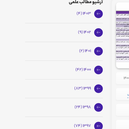
آرشیو مطالب علمی
1403 (4)
1402 (9)
1401 (2)
1400 (42)
1399 (83)
ی
1398 (24)
1397 (74)