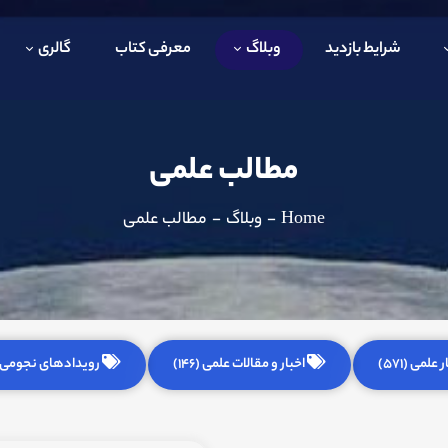
شرایط بازدید
وبلاگ
معرفی کتاب
گالری
مطالب علمی
Home
-
وبلاگ
-
مطالب علمی
 علمی (571)
اخبار و مقالات علمی (146)
رویدادهای نجومی (255