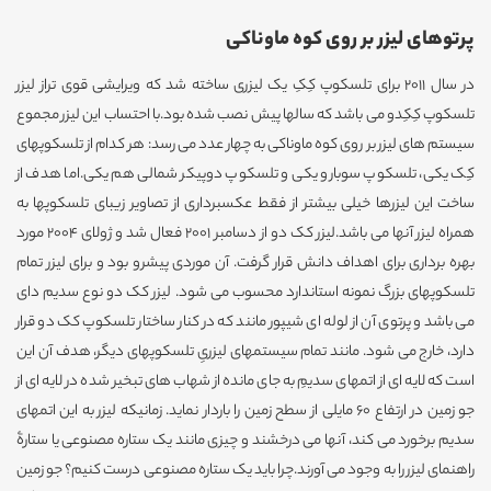
پرتوهای لیزر بر روی کوه ماوناکی
در سال 2011 برای تلسکوپ کِکِ یک لیزری ساخته شد که ویرایشی قوی تراز لیزر
تلسکوپ کِکِدو می باشد که سالها پیش نصب شده بود.با احتساب این لیزر مجموع
سیستم های لیزر بر روی کوه ماوناکی به چهار عدد می رسد: هر کدام از تلسکوپهای
کِک یکی، تلسکوپ سوبارو یکی و تلسکوپ دوپیکر شمالی هم یکی.اما هدف از
ساخت این لیزرها خیلی بیشتر از فقط عکسبرداری از تصاویر زیبای تلسکوپها به
همراه لیزر آنها می باشد.لیزر کک دو از دسامبر 2001 فعال شد و ژولای 2004 مورد
بهره برداری برای اهداف دانش قرار گرفت. آن موردی پیشرو بود و برای لیزر تمام
تلسکوپهای بزرگ نمونه استاندارد محسوب می شود. لیزر کک دو نوع سدیم دای
می باشد و پرتوی آن از لوله ای شیپور مانند که در کنار ساختار تلسکوپ کک دو قرار
دارد، خارج می شود. مانند تمام سیستمهای لیزریِ تلسکوپهای دیگر، هدف آن این
است که لایه ای از اتمهای سدیمِ به جای مانده از شهاب های تبخیر شده در لایه ای از
جو زمین در ارتفاع 60 مایلی از سطح زمین را باردار نماید. زمانیکه لیزر به این اتمهای
سدیم برخورد می کند، آنها می درخشند و چیزی مانند یک ستاره مصنوعی یا ستارۀ
راهنمای لیزر را به وجود می آورند.چرا باید یک ستاره مصنوعی درست کنیم؟ جو زمین