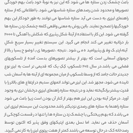
باعث چشمک زدن ستاره ها می شود که این نیز به نوبۀ خود باعث بهم خوردگی
تصویرها و محدود شدن رصدهای ستاره شناسها می شود. با اطلاعاتی که از ستاره
راهنمای لیزری به دست می آید ستاره شناسها می توانند به طور خودکار این بهم
خوردگیها را تصحیح نمایند. بااین روش به معنی واقعی کلمه چشمک زدن ستاره ها
گرفته می شود. این کار با استفاده از آینۀ شکل پذیری که شکلش با آهنگی تا 2000
بار درثانیه تغییر می کند انجام می گیرد. این سیستمِ تغییرِ بسیار سریعِ شکلِ
آینه،اپتیک وِفق پذیرنامیده می شود. نتیجه، تصویرهای با وضوح بسیار بالا از
جرمهای آسمانی است که بهتر از بیشتر تصویرهای بدست آمده از تلسکوپهای
فضایی می باشد.در سال 2011 تلسکوپ کِکِ یک که قدیمی تر است به لیزر نوع
جدیدتر حالت جامد که از وسط تلسکوپ از میان مجموعه ای از آینه ها به آسمان شب
تابیده می شود، مجهز شد. این لیزر می تواند اتمهای سدیم در ارتفاع های بالاتر را با
قدرت بیشتر برانگیخته نماید و در نتیجه ستاره راهنمای لیزریِ درخشان تری به وجود
آورد. در مرکز آینه بودن این لیزر هم بهتر از کنار آن بودن است زیرا باعث می شود
ستاره راهنما به ستاره های رصدی نزدیکتر باشد.محدودیت این سیستم لیزری این
می باشد که بهم ریختگی یا چشمک زدن ستاره ها را تنها در قسمت کوچکی از
آسمان حذف می نماید. اما نسل بعدی اپتیکهای وفق پذیر که اکنون توسط
رصدخانه کک در حال توسعه می باشند کمتر از هفت پرتوی لیزر را به کار نمی گیرند.