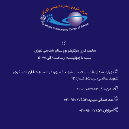
ساعت کاری مرکزعلوم و ستاره شناسی تهران:
شنبه تا چهارشنبه از ساعت 8 الی 16:30
تهران، میدان قدس، خیابان شهید کبیری (دزاشیب)، خیابان عمار، کوی
شهید صالحی(عرفات)، شماره 22
تلفن مرکز: 96027012-021
هماهنگی بازدید: 96027652-021
آموزش:96027657-021