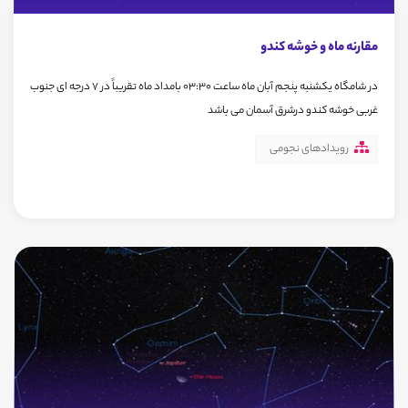
مقارنه ماه و خوشه کندو
در شامگاه یکشنبه پنجم آبان ماه ساعت 03:30 بامداد ماه تقریباً در 7 درجه ای جنوب
غربی خوشه کندو درشرق آسمان می باشد
رویدادهای نجومی