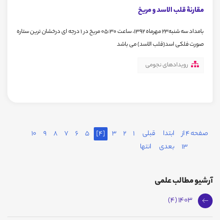
مقارنۀ قلب الاسد و مریخ
بامداد سه شنبه23 مهرماه 1392، ساعت 05:30 مریخ در 1 درجه ای درخشان ترین ستاره
صورت فلکی اسد(قلب الاسد) می باشد
رویدادهای نجومی
صفحه 4 از
ابتدا
قبلی
1
2
3
[4]
5
6
7
8
9
10
13
بعدی
انتها
آرشیو مطالب علمی
1403 (4)