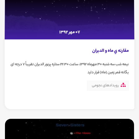
07 مهر 1392
مقارنه ي ماه و الدبران
نیمه شب سه شنبه 30 مهرماه 1392، ساعت 22:30 ستاره پرنور الدبران تقریباً 7 درجه ای
یگانه قمر زمین (ماه) قرار دارد
رویدادهای نجومی