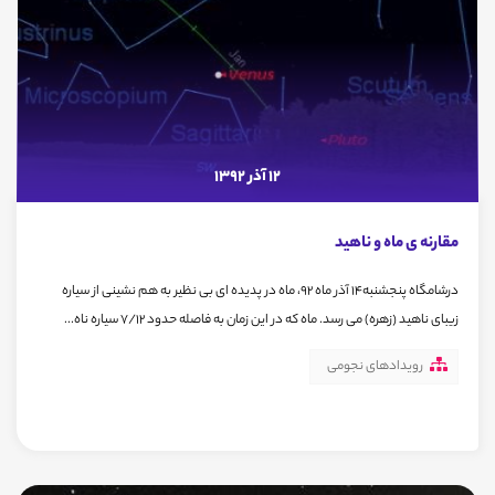
12 آذر 1392
مقارنه ی ماه و ناهید
درشامگاه پنجشنبه14 آذر ماه 92، ماه در پدیده ای بی نظیر به هم نشینی از سیاره
زیبای ناهید (زهره) می رسد. ماه که در این زمان به فاصله حدود 7/12 سیاره ناه...
رویدادهای نجومی