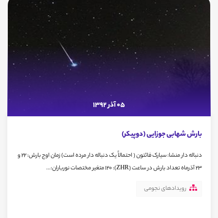
05 آذر 1392
بارش شهابی جوزایی (دوپیکر)
دنباله دار منشا: سیارک فائتون ( احتمالاً یک دنباله دار مرده است) زمان اوج بارش: 22 و
23 آذرماه تعداد بارش در ساعت (ZHR): 120 متغیر مختصات نورباران:...
رویدادهای نجومی