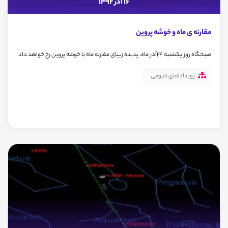
16 آذر 1392
مقارنه ی ماه و خوشه پروین
صبحگاه روز یکشنبه 24آذر ماه، پدیده زیبای مقارنه ماه با خوشه پروین رخ خواهد داد
رویدادهای نجومی