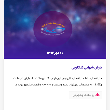
07 مهر 1392
بارش شهابی شکارچی
دنباله دار منشا: دنباله دار هالی زمان اوج بارش: 29 مهر ماه تعداد بارش در ساعت
(ZHR): 20 مختصات نورباران: بعد: 6 ساعت و 807/20 دقیقه، میل: 15 درجه و...
رویدادهای نجومی