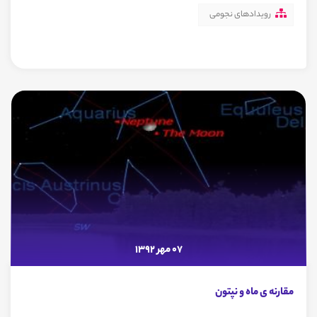
رویدادهای نجومی
07 مهر 1392
مقارنه ی ماه و نپتون