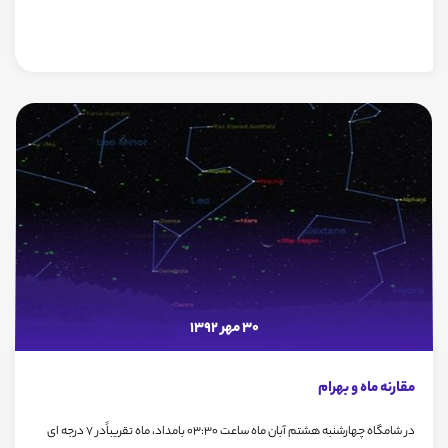
30 مهر 1392
مقارنه ماه و بهرام
در شامگاه چهارشنبه هشتم آبان ماه ساعت 03:30 بامداد، ماه تقریباًدر 7 درجه ای