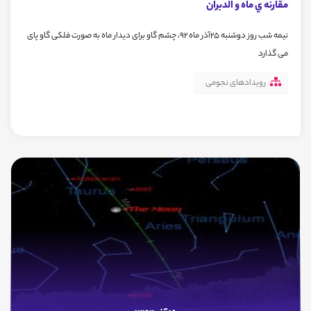
مقارنه ي ماه و الدبران
نیمه شب روز دوشنبه 25آذر ماه 92، چشم گاو برای دیدار ماه به صورت فلکی گاو پای
می گذارد
رویدادهای نجومی