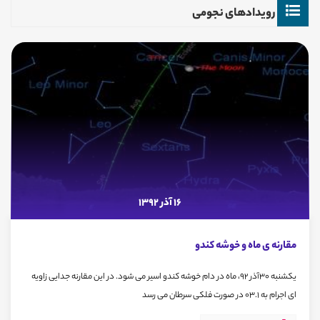
رویدادهای نجومی
16 آذر 1392
مقارنه ی ماه و خوشه کندو
یکشنبه 30آذر 92، ماه در دام خوشه کندو اسیر می شود. در این مقارنه جدایی زاویه
ای اجرام به 03.1 در صورت فلکی سرطان می رسد