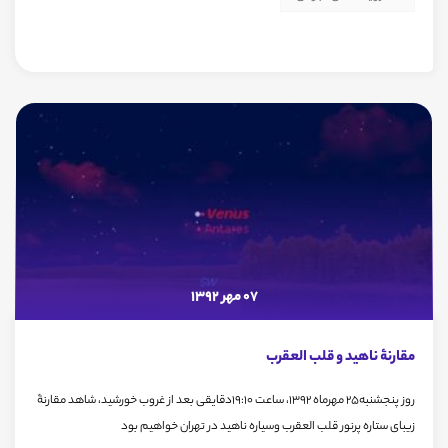
07 مهر 1392
مقارنۀ ناهید و قلب العقرب
روز پنجشنبه25 مهرماه 1392، ساعت 19:10دقایقی بعد از غروب خورشید، شاهد مقارنۀ
زیبای ستاره پرنور قلب العقرب وسیاره ناهید در تهران خواهیم بود