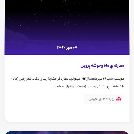
07 مهر 1392
مقارنه ي ماه وخوشه پروين
دوشنبه شب 29 مهرماهسال92 ، میتوانید نظاره گر مقارنۀ زیبای یگانه قمر زمين (ماه)
با خوشه ي پر ستاره ي پروين (هفت خواهران) باشید
رویدادهای نجومی