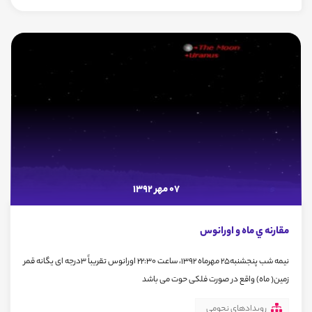
07 مهر 1392
مقارنه ي ماه و اورانوس
نیمه شب پنجشنبه25 مهرماه 1392، ساعت 22:30 اورانوس تقریباً 3درجه ای یگانه قمر
زمین( ماه) واقع در صورت فلکی حوت می باشد
رویدادهای نجومی