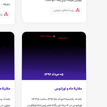
بهترين فرصت براي رصد آنها است.
دقیقه...
رویدادهای نجومی
رو
05 مرداد 1392
مقارنۀ ماه و اورانوس
مقارنۀ م
بامداد یکشنبه6 مرداد ماه 1392، ساعت 04:35
اورانوس در 4 درجه ای یگانه قمر زمین(ماه)واقع در