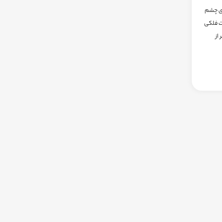
ماه و ستاره‌ی چشم
رت فلکی
از