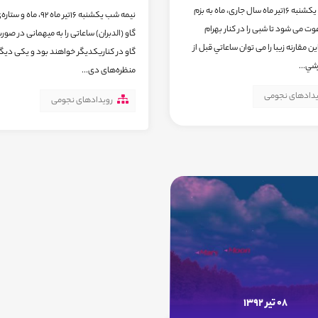
نيمه شب یکشنبه 16تیر ماه سال جاری، ماه به بزم
نیمه شب یکشنبه 16تیر ماه 92، 
وت می شود تا شبی را در کنار بهرام
گاو (الدبران) ساعاتی را به میهمانی در صو
ین مقارنه زیبا را می توان ساعاتي قبل از
گاو در کناریکدیگر خواهند بود و یکی دیگر 
شي...
منظره‌های دی...
یدادهای نجومی
رویدادهای نجومی
08 تیر 1392