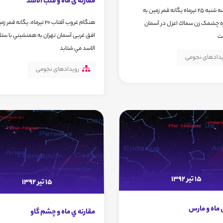
مقارنه ی ماه و قلب الاسد
شامگاهسه شنبه 25 تیرماه یگانه قمر زمین به
هنگام غروب آفتاب 20 تیرماه، یگانه قم
ره چشمک زن سماك اعزل در آسمان
افق غربی آسمان تهران به همنشيني با ستا
ت
الاسد مي شتابد
یدادهای نجومی
رویدادهای نجومی
15 تیر 1392
15 تیر 1392
 ماه و مارس
مقارنه ي ماه و چشم گاو