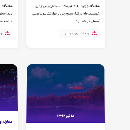
شامگاه چهارشنبه 26 تیر ماه 92، ساعتی پس از غروب
خورشید، ماه در کنار سیاره زحل بر فرازافقجنوب غربی
ديدارستا
آسمان خواهد بود
خواهد رف
رویدادهای نجومی
رو
18 تیر 1392
مقارنه ی