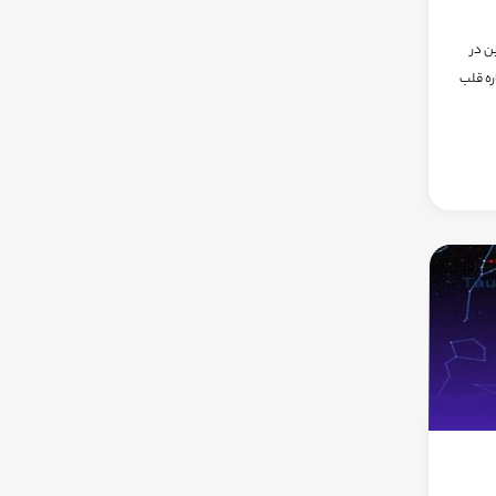
ر زمین در
ره قلب