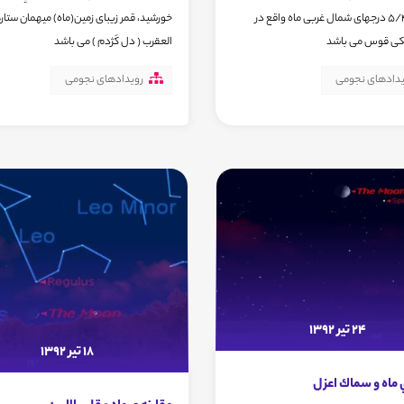
پلوتو در 5/4 درجهای شمال غربی ماه واقع در
خورشید، قمر زیبای زمین(ماه) میهمان ستا
ی قوس می باشد
العقرب ( دل كَژدم ) می باشد
یدادهای نجومی
رویدادهای نجومی
24 تیر 1392
18 تیر 1392
 ماه و سماك اعزل