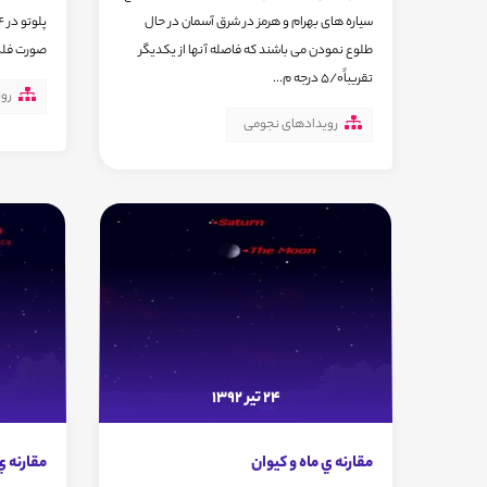
سیاره های بهرام و هرمز در شرق آسمان در حال
طلوع نمودن می باشند که فاصله آنها از یکدیگر
صورت فلک
تقریباً5/0 درجه م...
رو
رویدادهای نجومی
24 تیر 1392
مقارنه ي ماه و كيوان
مقارنه ي