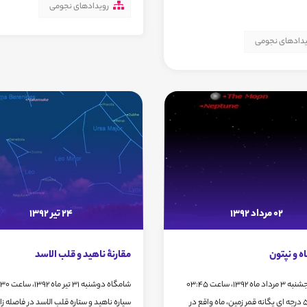
رویدادهای نجومی
یدادهای نجومی
02 مرداد 1392
24 تیر 1392
اه و نپتون
مقارنۀ ناهید و قلب الاسد
بامداد پنجشنبه 3 مرداد ماه 1392، ساعت 03:45
نپتون در 5 درجه ای یگانه قمر زمین، ماه واقع در
سیاره ناهید و ستاره قلب الاسد در فاصله زا