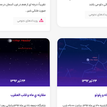
ی دلو می باشد
تقریباً 1 درجه ای از هم در غرب آسمان در 
صورت فلکی شیر...
یدادهای نجومی
رویدادهای نجومی
24 تیر 1392
24 تیر 1392
ه و پلوتو
مقارنه ي ماه و قلب العقرب
شامگاه یکشنبه 30 تیر ماه 1392، ساعت 09:00 شب
شامگاه جمعه 28 تیر ماه 1392سا