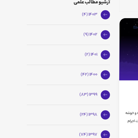
آرشیو مطالب علمی
1403 (4)
1402 (9)
1401 (2)
1400 (42)
1399 (83)
 ماه و خوشه
1398 (24)
 اجرام
1397 (74)