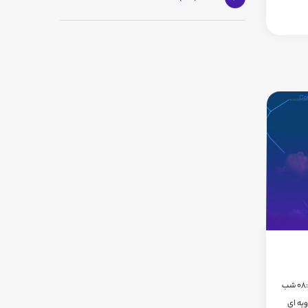
شامگاه دوشنبه 31 تیر ماه 1392، ساعت 08:30 شب
ویه ای