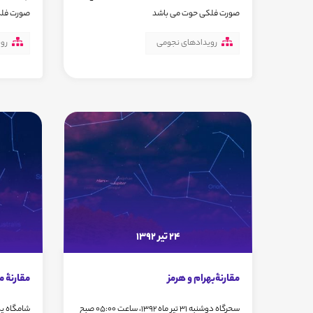
صورت فلکی حوت می باشد
صورت فلک
رویدادهای نجومی
رو
24 تیر 1392
مقارنۀبهرام و هرمز
مقارنۀ ما
سحرگاه دوشنبه 31 تیر ماه 1392، ساعت 05:00 صبح