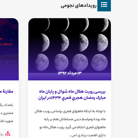
رویدادهای نجومی
13 مرداد 1392
بررسی رویت هلال ماه شوال و پایان ماه
مقارنۀ م
مبارک رمضان هجري قمري 1434در ايران
با توجه به اینکه ماههای قمری براساس رویت هلال
ماه بوده ومراسم دینی مسلمانان هم بر پایه
صورت فلک
ماههای قمری انجام می گیرد رویت هلال ماه نو
رو
دارای اهمیت زیادی اس...