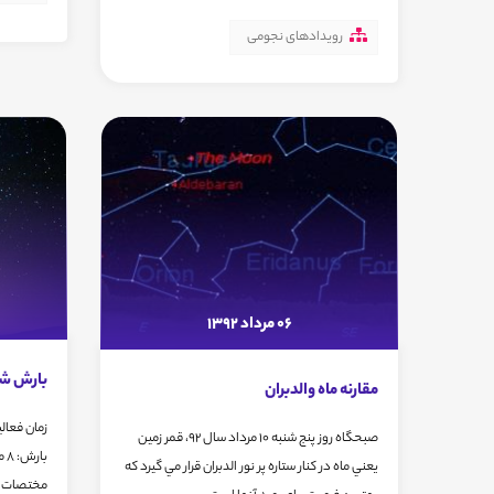
رویدادهای نجومی
06 مرداد 1392
بارش شهابی د
مقارنه ماه والدبران
صبحگاه روز پنج شنبه 10 مرداد سال 92، قمر زمين
يعني ماه در كنار ستاره پر نور الدبران قرار مي گيرد كه