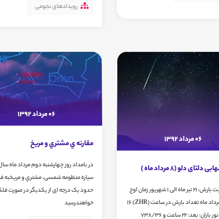
رویدادهای نجومی
06 مرداد 1392
06 مرداد 1392
مقارنه ي مشتري و مريخ
لتای دلو (8 مرداد ماه )
سیاره منظومه شمسی، مشتري و مريخبه ف
زمان فعالیت بارش: 21 تیر ماه الی 1 شهریور زمان اوج
حدود یک درجه ای از یکدیگر در صورت فلك
بارش: 8 مرداد ماه تعداد بارش در ساعت (ZHR):16
خواهندرسید
مختصات نور باران: بعد: 22 ساعت و 738/36