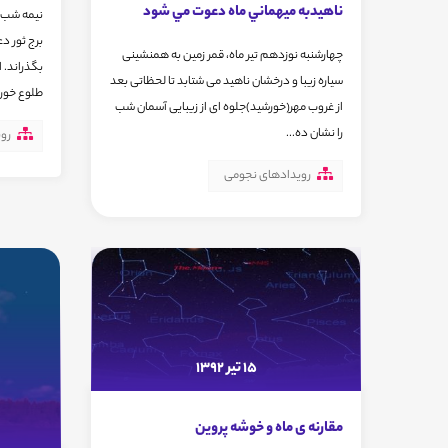
ناهيدبه ميهماني ماه دعوت مي شود
برج ثور دع
چهارشنبه نوزدهم تیر ماه، قمر زمین به همنشینی
بگذراند. ا
سیاره زیبا و درخشان ناهید می شتابد تا لحظاتی بعد
طلوع خور
از غروب مهر(خورشید)جلوه ای از زیبایی آسمان شب
را نشان ده...
رو
رویدادهای نجومی
15 تیر 1392
مقارنه ی ماه و خوشه پروین