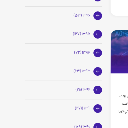
1396 (53)
1395 (127)
1394 (72)
1393 (63)
1392 (211)
در بامداد روز چهارشنبه دوم مرداد ماه سال 92 دو
اصله
1391 (271)
ي جوزا
1390 (129)