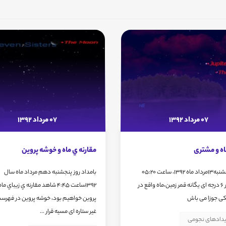
07 مرداد 1392
07 مرداد 1392
اه و مشتری
مقارنه ي ماه و خوشه پروين
بامداد یکشنبه13مرداد ماه 1392، ساعت 05:20
بامداد روز پنجشنبه دهم مرداد ماه سال
مشتری در 6 درجه ای یگانه قمر زمین،ماه واقع در
1392ساعت 4:45َ شاهد مقارنه ي زيباي
ی جوزا می باش
پروين خواهيم بود، خوشه پروین در فهرست
غیر ستاره ای مسیه قرار ...
یدادهای نجومی