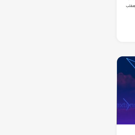
رهقلب