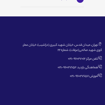
تهران، میدان قدس، خیابان شهید کبیری (دزاشیب)، خیابان عمار،
کوی شهید صالحی(عرفات)، شماره 22
تلفن مرکز: 96027012-021
هماهنگی بازدید: 96027652-021
آموزش:96027657-021