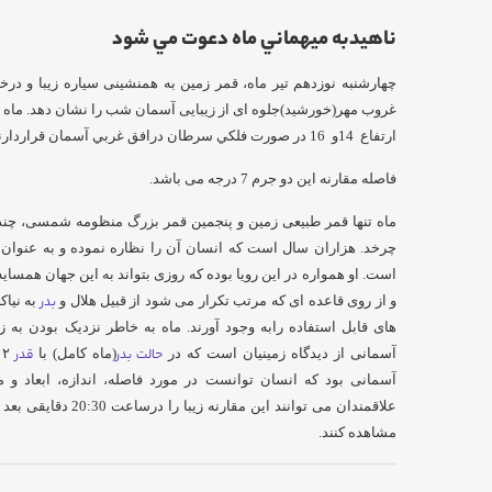
ناهيدبه ميهماني ماه دعوت مي شود
چهارشنبه نوزدهم تیر ماه، قمر زمین به همنشینی سیاره زیبا و درخ
ارتفاع 14و 16 در صورت فلكي سرطان درافق غربي آسمان قراردارند.
فاصله مقارنه این دو جرم 7 درجه می باشد.
ماه تنها قمر طبیعی زمین و پنجمین قمر بزرگ منظومه شمسی، چند
چرخد. هزاران سال است که انسان آن را نظاره نموده و به عنوان ن
است. او همواره در این رویا بوده که روزی بتواند به این جهان همسای
و از روی قاعده ای که مرتب تکرار می شود از قبیل هلال و
بدر
به نیاک
های قابل استفاده رابه وجود آورند. ماه به خاطر نزدیک بودن به ز
آسمانی از دیدگاه زمینیان است که در
حالت بدر
(ماه کامل) با
قدر
آسمانی بود که انسان توانست در مورد فاصله، اندازه، ابعاد و م
علاقمندان می توانند این
مشاهده کنند.