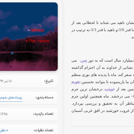
شان ناهید می شتابد تا لحظاتی بعد از
غروب مهر(خورشید)جلوه ای از زیبایی آسمان شب را نشان دهد. ماه با قدر 3/9-و ناهيد با قدر 3/3-به ترتيب در
میلیارد سال است که به دور
زمین
می
شانی از خداوند به آن احترام گذاشته
ه سفر کند. ماه با پدیده های نوری منظم
تاریخ:
18 تیر 1392
ان ما یارینموده تا بتوانند نخستین
تقویم
مین بعد از
خورشید
درخشان ترین جرم
۱۲- می درخشد. ماه همچنین اولین جرم
دسته‌بندی:
رویدادهای نجوم
ناظر آن به تحقیق و بررسی بپردازد.
 مقارنه زیبا را درساعت 20:30 دقایقی بعد از غروب خورشید در افق غربی آسمان
تعداد بازدید:
1695
تعداد نظرات:
0 نظر