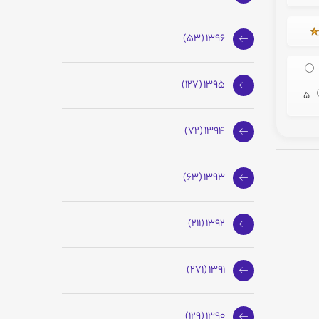
1396 (53)
1395 (127)
5
1394 (72)
1393 (63)
1392 (211)
1391 (271)
1390 (129)