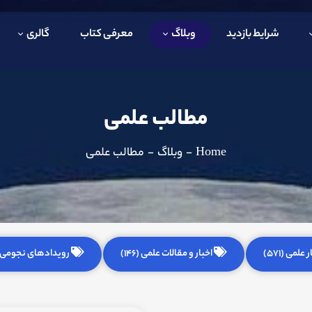
شرایط بازدید
وبلاگ
معرفی کتاب
گالری
مطالب علمی
Home
-
وبلاگ
-
مطالب علمی
 علمی (571)
اخبار و مقالات علمی (146)
رویدادهای نجومی (255