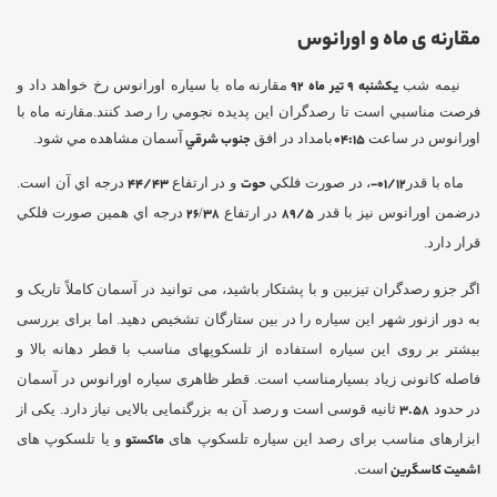
مقارنه ی ماه و اورانوس
نيمه شب
یکشنبه 9 تیر ماه 92
مقارنه ماه با سياره اورانوس رخ خواهد داد و
فرصت مناسبي است تا رصدگران اين پديده نجومي را رصد كنند.مقارنه ماه با
اورانوس در ساعت
04:15
بامداد در افق
جنوب شرقي
آسمان مشاهده مي شود.
ماه با قدر
01/12-
، در صورت فلكي
حوت
و در ارتفاع
44/43
درجه اي آن است.
درضمن اورانوس نيز با قدر
89/5
در ارتفاع
38
/
26
درجه اي همين صورت فلكي
قرار دارد.
اگر جزو رصدگران تیزبین و با پشتکار باشید، می توانید در آسمان کاملاً تاریک و
به دور ازنور شهر این سیاره را در بین ستارگان تشخیص دهید. اما برای بررسی
بیشتر بر روی این سیاره استفاده از تلسکوپهای مناسب با قطر دهانه بالا و
فاصله کانونی زیاد بسیارمناسب است. قطر ظاهری سیاره اورانوس در آسمان
در حدود
3.58
ثانیه قوسی است و رصد آن به بزرگنمایی بالایی نیاز دارد. یکی از
ابزارهای مناسب برای رصد این سیاره تلسکوپ های
ماکستو
و یا تلسکوپ های
اشمیت کاسگرین
است.