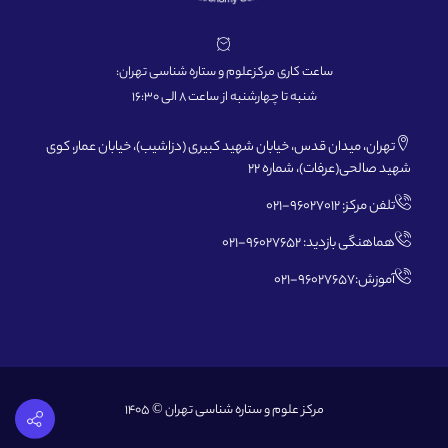
ساعت کاری مرکزعلوم و ستاره شناسی تهران:
شنبه تا چهارشنبه از ساعت 8 الی 16:30
تهران، میدان قدس، خیابان شهید کبیری (دزاشیب)، خیابان عمار، کوی
شهید صالحی(عرفات)، شماره 22
تلفن مرکز: 96027012-021
هماهنگی بازدید: 96027652-021
آموزش:96027657-021
مرکز علوم و ستاره شناسی تهران © 1405