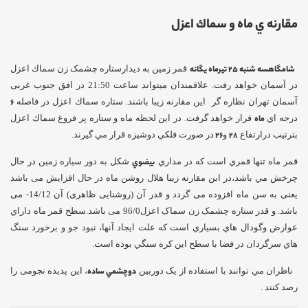
مقارنه ي ماه و سماك اعزل
شامگاه
سه
شنبه 25 تیرماه یگانه
قمر زمین به ديدارستاره چشمک زن سماك اعزل
در آسمان خواهد رفت. علاقمندان میتواند ساعت 21:50 در افق جنوب غربی
آسمان تهران نظاره گر این مقارنه زیبا باشند. ستاره سماك اعزل در فاصله
6
درجه اي
ماه
قرار خواهد گرفت. در اين لحظه ماه و ستاره پر فروغ سماك اعزل
بترتيب درارتفاع
28
و
26
در صورت فلكي دوشيزه قرار مي گيرند.
قمر ماه تنها قمري است كه در مداري
بيضوي
شكل به دور سياره زمين در حال
چرخش مي باشد،در این مقارنه زیبا هلال روشن ماه در حال افزایش می باشد
یعنی به سن ماه افزوده می گردد و قدر آن (روشنایی ظاهری) آن 14/12- می
باشد. و قدر ستاره چشمک زن سماک اعزل96/0 می باشد.سطح قمر ماه داراي
عوارض وگودال هاي بسياري است كه علت ايجاد آنها، نبود جو و برخورد سنگ
هاي سرگردان در فضا با سطح اين كره سنگي بوده است.
ناظران مي توانند با استفاده از يک دوربين
دوچشمي ساده
، این پدیده نجومی را
رصد کنند .