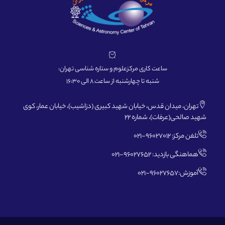
ساعت کاری مرکزعلوم و ستاره شناسی تهران:
شنبه تا چهارشنبه از ساعت 8 الی 16:30
تهران، میدان قدس، خیابان شهید کبیری (دزاشیب)، خیابان عمار، کوی
شهید صالحی(عرفات)، شماره 22
تلفن مرکز: 96027012-021
هماهنگی بازدید: 96027652-021
آموزش:96027657-021