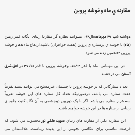
مقارنه ي ماه وخوشه پروين
دوشنبه شب
29 مهرماهسال92
، میتوانید نظاره گر مقارنۀ زیبای یگانه قمر زمين
(
ماه)
با خوشه ي پرستاره ي پروين (هفت خواهران) باشید.ارتفاع ماه
55
و خوشه
پروين
62
تخمين زده مي شود.
در اين مهماني، ماه با قدر
60/12-
وخوشه پروين با قدر
37/01
در
افق شرق
آسمان
مي درخشند.
تعداد ستارگاني که در خوشه پروين با چشمان غيرمسلح مي توانيد ببينيد تقریباً
هفت ستاره می باشد، درصورتیکه تعداد کل ستاره های این خوشه تقریباً
سه هزار ستاره می باشد. اگر با يک دوربين دوچشمي به آن نگاه کنيد، جلوه ي
زيبايي از ستاره ها در اين خوشه خواهيد يافت.
اين مقارنه يكي از مقارنه هاي زيباي
صورت فلكي ثور
محسوب مي شود، كه
فرصت مناسبي براي عكاسي نجومي از اين پديده زيباست. علاقمندان می