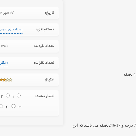
تاریخ:
07 مهر 1392
دسته‌بندی:
رویدادهای نجوم
تعداد بازدید:
1709
تعداد نظرات:
0 نظر
امتیاز:
امتیاز دهید:
1
2
4
3
ارتفاع آن در تهران در تاریخ 29 مهر ماه ساعت 5:30 بامداد، 70 درجه و 246/17دقیقه می باشد که این