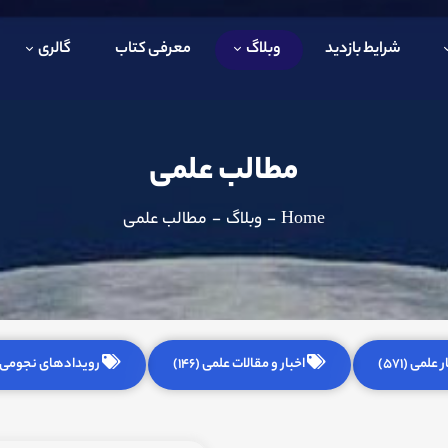
شرایط بازدید
وبلاگ
معرفی کتاب
گالری
مطالب علمی
Home
-
وبلاگ
-
مطالب علمی
 علمی (571)
اخبار و مقالات علمی (146)
رویدادهای نجومی (255