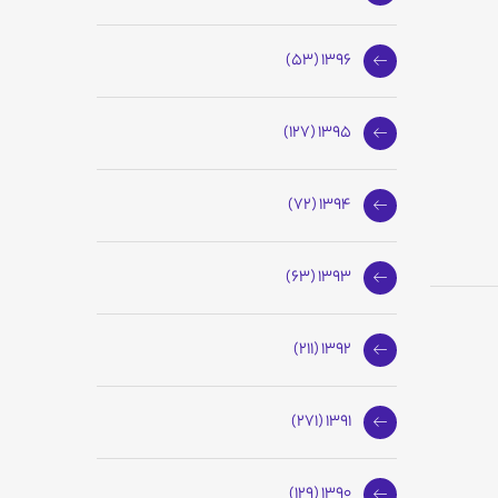
1396 (53)
1395 (127)
1394 (72)
1393 (63)
1392 (211)
1391 (271)
1390 (129)