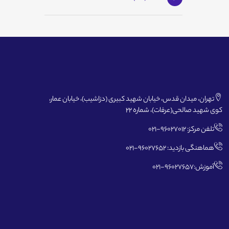
تهران، میدان قدس، خیابان شهید کبیری (دزاشیب)، خیابان عمار،
کوی شهید صالحی(عرفات)، شماره 22
تلفن مرکز: 96027012-021
هماهنگی بازدید: 96027652-021
آموزش:96027657-021