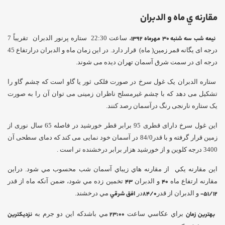
مقارنه ي ماه و الدبران
نیمه شب سه شنبه
30
مهرماه 1392
، ساعت 22:30 ستاره پرنور الدبران تقریباً 7
درجه ای یگانه قمر زمین( ماه) قرار دارد. در این زمان ماه و الدبران درارتفاع 45
درجه ای در سمت شرق آسمان تهران دیده می شوند.
ستاره الدبران یک غول سرخ در صورت فلکی ثور یا گاو است که چشم گاو را
تشکیل می دهد که با چشم غیرمسلح ناظران زمینی می توان آن را به صورت
یک ستاره نارنجی رنگ درآسمان رصد کنند.
این غول سرخ دارای قطری 95 برابر قطر خورشید در فاصله 65 سال نوری از
زمین قرار گرفته و با قدر84/0 در آسمان خود نمایی می کند که دمای سطحی آن
3400 درجه کلوین و از خورشید هزار برابر درخشنده تر است .
اين مقارنه يكي از مقارنه هاي زيباي آسمان شب محسوب مي شود. دراين
مقارنه ارتفاع ماه
40
و الدبران
43
تخمين زده مي شود، ضمن آنكه ماه از قدر
51/12-
و الدبران از قدر
84/0
در
افق شرقي
مي درخشند.
بهترين زمان
براي عكاسي ساعت
23:00
مي باشدكه اين دو جرم به
نزديكترين