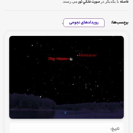
فاصله
با يكديگر در
صورت فلكي ثور
مي رسند.
برچسب‌ها:
رویدادهای نجومی
,
تاریخ: