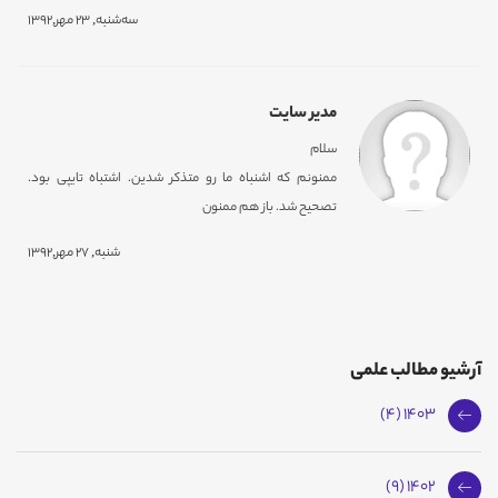
ﺳﻪشنبه, 23 مهر,1392
مدیر سایت
سلام
ممنونم که اشنباه ما رو متذکر شدین. اشتباه تایپی بود.
تصحیح شد. باز هم ممنون
شنبه, 27 مهر,1392
آرشیو مطالب علمی
1403 (4)
1402 (9)