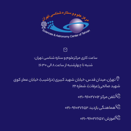
ساعت کاری مرکزعلوم و ستاره شناسی تهران:
شنبه تا چهارشنبه از ساعت 8 الی 16:30
تهران، میدان قدس، خیابان شهید کبیری (دزاشیب)، خیابان عمار، کوی
شهید صالحی(عرفات)، شماره 22
تلفن مرکز: 96027012-021
هماهنگی بازدید: 96027652-021
آموزش:96027657-021