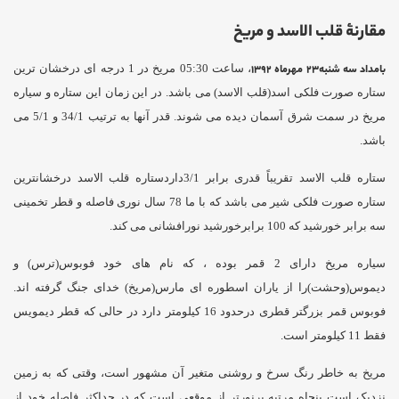
مقارنۀ قلب الاسد و مریخ
بامداد سه شنبه23 مهرماه 1392
، ساعت 05:30 مریخ در 1 درجه ای درخشان ترین
ستاره صورت فلکی اسد(قلب الاسد) می باشد. در این زمان این ستاره و سیاره
مریخ در سمت شرق آسمان دیده می شوند. قدر آنها به ترتیب 34/1 و 5/1 می
باشد.
ستاره قلب الاسد تقریباً قدری برابر 3/1داردستاره قلب الاسد درخشانترین
ستاره صورت فلکی شیر می باشد که با ما 78 سال نوری فاصله و قطر تخمینی
سه برابر خورشید که 100 برابرخورشید نورافشانی می کند.
سیاره مریخ دارای 2 قمر بوده ، که نام های خود فوبوس(ترس) و
دیموس(وحشت)را از یاران اسطوره ای مارس(مریخ) خدای جنگ گرفته اند.
فوبوس قمر بزرگتر قطری درحدود 16 کیلومتر دارد در حالی که قطر دیمویس
فقط 11 کیلومتر است.
مریخ به خاطر رنگ سرخ و روشنی متغیر آن مشهور است، وقتی که به زمین
نزدیک است پنجاه مرتبه پرنورتر از موقعی است که در حداکثر فاصله خود از