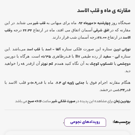
مقارنه ی ماه و قلب الاسد
صبحگاه روز
چهارشنبه 10 مهرماه 92
، ماه برای میهانی به
قلب شیر
می شتابد. در این
مقارنه که در
افق شرقی
آسمان اتفاق می افتد، ماه در ارتفاع
22.32
درجه و
قلب
الاسد
در ارتفاع
28.00
درجه آسمان شب قرار دارند.
نورانی ترین
ستاره این صورت فلکی ستاره
آلفا - اسد
یا
قلب اسد
می‌باشد .این
ستاره
آبی
-
سفید
از رده طیفی
B7
با قـدرظاهری
۱/۳۵+
است. هرگاه با دوربین
دوچشمی
یا
تلسکوپ کوچک
به آن نگاه کنید همدم
کم
نورتر
آن ازقدر
۸+
را خواهید
دید.
هنگام مقارنه اجرام فوق با
جدایی زاویه ای
6.4
، ماه با قدر
10.9-
و قلب الاسد با
قدر
1.34
می درخشد.
بهترین زمان
برای مشاهده این پدیده در
صورت فلکی شیر
ساعت
06:16
صبح
می باشد
برچسب‌ها:
رویدادهای نجومی
,