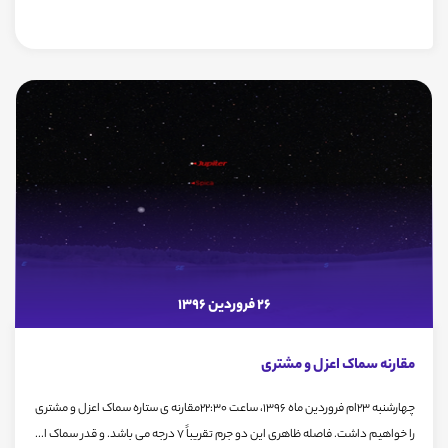
26 فروردین 1396
مقارنه سماک اعزل و مشتری
چهارشنبه 23ام فروردین ماه 1396، ساعت 22:30مقارنه ی ستاره سماک اعزل و مشتری
را خواهیم داشت. فاصله ظاهری این دو جرم تقریباً 7 درجه می باشد. و قدر سماک ا...