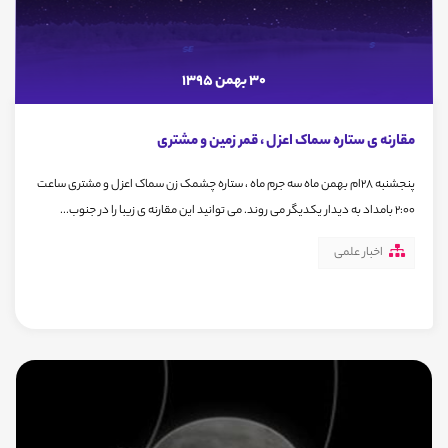
30 بهمن 1395
مقارنه ی ستاره سماک اعزل ، قمر زمین و مشتری
پنجشنبه 28ام بهمن ماه سه جرم ماه ، ستاره چشمک زن سماک اعزل و مشتری ساعت
2:00 بامداد به دیدار یکدیگر می روند. می توانید این مقارنه ی زیبا را در جنوب...
اخبار علمی