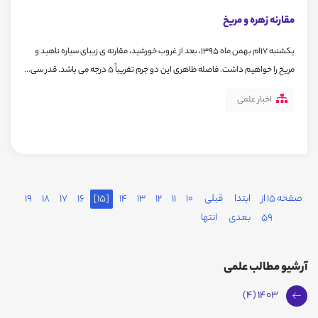
مقارنه زهره و مریخ
یکشنبه 17ام بهمن ماه 1395، بعد از غروب خورشید، مقارنه ی زیبای سیاره ناهید و
مریخ را خواهیم داشت. فاصله ظاهری این دو جرم تقریباً 5 درجه می باشد. قدر سی...
اخبار علمی
صفحه 15 از
ابتدا
قبلی
10
11
12
13
14
[15]
16
17
18
19
59
بعدی
انتها
آرشیو مطالب علمی
1403 (4)