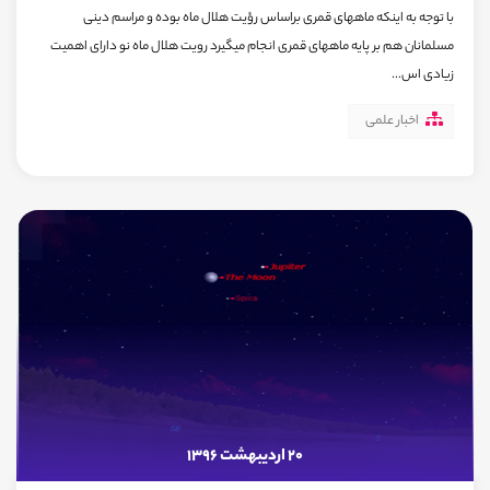
با توجه به اینکه ماههای قمری براساس رؤیت هلال ماه بوده و مراسم دینی
مسلمانان هم بر پایه ماههای قمری انجام میگیرد رویت هلال ماه نو دارای اهمیت
زیادی اس...
اخبار علمی
20 اردیبهشت 1396