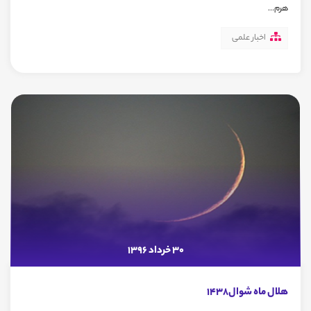
هرم...
اخبار علمی
30 خرداد 1396
هلال ماه شوال1438