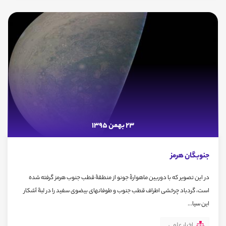
23 بهمن 1395
جنوبگان هرمز
در این تصویر که با دوربین ماهوارۀ جونو از منطقۀ قطب جنوب هرمز گرفته شده
است، گردباد چرخشی اطراف قطب جنوب و طوفانهای بیضوی سفید را در لبۀ آشکار
این سیا...
اخبار علمی