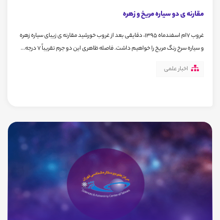
مقارنه ی دو سیاره مریخ و زهره
غروب 7ام اسفندماه 1395، دقایقی بعد از غروب خورشید مقارنه ی زیبای سیاره زهره
و سیاره سرخ رنگ مریخ را خواهیم داشت. فاصله ظاهری این دو جرم تقریباً 7 درجه...
اخبار علمی