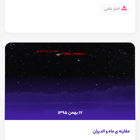
اخبار علمی
17 بهمن 1395
مقارنه ی ماه و الدبران