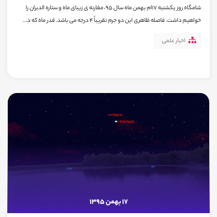
شامگاه روز یکشنبه 17ام بهمن ماه سال 95، مقارنه ی زیبای ماه و ستاره الدبران را
خواهیم داشت. فاصله ظاهری این دو جرم تقریباً 4 درجه می باشد. قدر ماه که د...
اخبار علمی
17 بهمن 1395