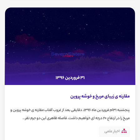
31 فروردین 1396
مقارنه ی زیبای مریخ و خوشه پروین
پنجشنبه 31ام فروردین ماه 1396، دقایقی بعد از غروب آفتاب مقارنه ی خوشه پروین و
مریخ را در ارتفاع 20 درجه ای خواهیم داشت. فاصله ظاهری این دو جرم تقر...
اخبار علمی