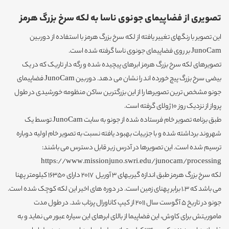
تصویری از فضاپیمای جونوی ناسا به لکه سرخ بزرگ هرمز
این تصویر با رنگهای تغییر یافته از لکه سرخ بزرگ هرمز با استفاده از دوربین
JunoCam بر روی فضاپیمای جونوی ناسا گرفته شده است.
تصویرهای لکه سرخ بزرگ هرمز ابرهای پیچیده شده و رگه دار تاریک که در یک
بیضی سرخ بزرگ پیچ خورده اند را نشان می دهد. دوربین JunoCam فضاپیمای
جونو مشخص ترین تصویرها را از این بزرگترین ساکن منظومه خورشیدی در طول
پرواز از نزدیک روز 10 ژولای گرفته است.
طبق برنامه تصویر خام فرستاده شده از جونو به سایت JunoCam توسط یک
شهروند برداشته شده و با جزییات بهبود یافته نسبت به تصویر خام اولیه دوباره
ترسیم شده است. این تصویرها در آدرس زیر قابل دسترس می باشند:
https://www.missionjuno.swri.edu/junocam/processing
لکه سرخ بزرگ هرمز طبق اندازه گیریهای 3 آوریل 2017 دارای 16350 کیلومتر پهنا
می باشد که 1.3 برابر پهنای زمین است. در دوره های اخیر این لکه کوچک شده است.
جونو در تاریخ 5 آگوست سال 2011 از کیپ کاناورال پرتاب شد. در طول مدت
ماموریتش برای کاوش، این فضاپیما از بالای ابرهای این سیاره عبور می نماید و به