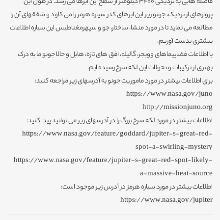
فاصله هایی به نزدیکی 3400 کیلومتر از سطح این ابرها می رسد. در طول این
پروازهای از نزدیک، جونو زیر این ابرهای کدر سیاره هرمز را می کاود و شفقهای آن را
مطالعه می نماید تا در مورد منشا، ساختار، جو و سپهرمغناطیس این سیاره اطلاعات
بیشتری بدست آوریم.
با اطلاعات فضاپیماهای وویجر، گالیله، افق های تازه، هابل و حالا جونو ما به درک
بهتری از ترکیبات و تحولات این لکه سرخ رسیده ایم.
برای اطلاعات بیشتر در مورد ماموریت جونو به آدرسهای زیر مراجعه کنید:
https://www.nasa.gov/juno
http://missionjuno.org
اطلاعات بیشتر در مورد لکه سرخ بزرگ را در آدرسهای زیر می توانید پیدا کنید:
https://www.nasa.gov/feature/goddard/jupiter-s-great-red-
spot-a-swirling-mystery
https://www.nasa.gov/feature/jupiter-s-great-red-spot-likely-
a-massive-heat-source
اطلاعات بیشتر در مورد سیاره هرمز در آدرس زیر موجود است:
https://www.nasa.gov/jupiter