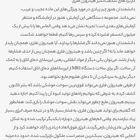
کاربردهای شگفت‌انگیز هیدروژن فلزی
دانشمندان هنوز چیز زیادی در مورد ویژگی‌های این ماده عجیب و غریب،
نمی‌دانند. مجموعه دستگاهی این آزمایش،‌ هنوز در آزمایشگاه و منتظر
آزمایش‌های بعدی است! تجربه نشان می‌دهد وقتی الماس‌ها را تا بیش از یک
میلیون اتمسفر،‌ فشرده کرده و سپس رها کنیم، قطعا خواهند شکست.
دانشمندان هنوز نمی‌دانند اگر فشارها را بردارند،‌ آیا هیدروژن فلزی، همچنان پایدار
خواهد ماند یا نه؟ اگر چنین باشد و هیدروژن فلزی همچنان پس از حذف فشارها،
پایدار باشد، می‌توان یکی دیگر از مواد انقلابی، یعنی ابررسانای دمای اتاق را به کمک
آن ساخت. اگر برای ساخت دستگاه MRI از ابررساناهای دمای اتاق استفاده کنیم،
دیگر نیازی به سردکردن آن تا دمای هلیوم مایع نخواهد بود.
از طرفی هیدروژن فلزی می‌تواند قوی‌ترین سوخت موشکی باشد که بشر تاکنون
کشف کرده، به شرطی که بتوانیم راه‌های تولید انبوه آن را پیدا کنیم. اجازه دهید
ببینیم هیدروژن مایع چطور می‌تواند نقش سوخت موشک را بازی کند: همانطور
که گفتیم برای تولید هیدروژن فلزی، به فشار بسیار بالا و در نتیجه صرف انرژی بسیار
زیاد نیازمندیم. وقتی اتم‌های هیدروژن دوباره با یکدیگر ترکیب شده و به شکل
ملکولی عادی‌شان بازمی‌گردند، انرژی فوق‌العاده زیادی را آزاد خواهند کرد و از
آنجایی که هیدروژن، سبک‌ترین عنصر است، ملکول بازترکیب شده، حدود ده مرتبه