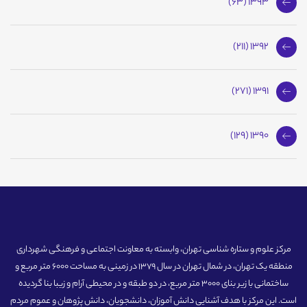
1393 (63)
1392 (211)
1391 (271)
1390 (129)
مرکز علوم و ستاره شناسی تهران، وابسته به معاونت اجتماعی و فرهنگی شهرداری
منطقه یک تهران، در شمال تهران در سال 1379 در زمینی به مساحت 6000 متر مربع و
ساختمانی با زیر بنای 3000 متر مربع، در دو طبقه و در محیطی آرام و زیبا بنا گردیده
است. این مرکز با هدف آشنایی دانش آموزان، دانشجویان، دانش پژوهان و عموم مردم