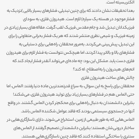
الکتریسیته است.
بعدا تحقیقات نشان دادند که برای چنین تبدیلی، فشارهای بسیار بالایی )نزدیک به
فشار موجود در هسته یک سیاره) لازم است. هیدروژن فلزی، به سودای
فیزیکدانان تبدیل شد و جام مقدس فیزیک لقب گرفت. مقاله‌های بسیار زیادی در
زمینه فیزیک و شیمی نظری منتشر شدند که هر یک فشار بحرانی متفاوتی را برای
این تبدیل، پیش‌بینی می‌کردند. به‌مرور محققان، راه‌هایی برای دستیابی به
فشارهای بالا و بالاتر، پیدا کردند، اما هیچکس نتوانست به فشار لازم برای هیدروژن
فلزی دست یابد. مشکل این بود: چه ماده‌ای می‌تواند آنقدر فشار ایجاد کند که
اتم‌های هیدروژن را به‌اصطلاح، له کند؟
چالش‌های ساخت هیدروژن فلزی
محققان برای پاسخ به این سوال، به سراغ قدرتمندترین ماده دنیا رفتند: الماس، اما
حتی الماس هم در فشارهای بسیار زیاد برای تولید هیدروژن فلزی، می‌شکند!
بنابراین دانشمندان به دنبال راه‌هایی برای محکم‌تر کردن الماس گشتند. در واقع
آنها در جستجوی سیستمی بودند که فاقد عوامل شکننده الماس باشد.
الماس‌هایی که به طور طبیعی از زمین، استخراج می‌شوند، دارای ناسازگاری‌هایی در
ساختار درونی‌شان هستند؛ بنابراین دانشمندان تصمیم گرفتند از الماس‌های
سنتری یا ساختگی استفاده کنند که فاقد چنین ناسازگاری‌هایی هستند.