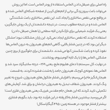
راه اصلی برای صیقل‌دادن الماس،‌استفاده از پودر الماس است، اما این روش
می‌تواند باعث بیرون‌زدگی برخی از اتم‌های کربن از صفحه شبکه‌ای الماس شده و
در واقع نوعی نقص ساختاری را ایجاد کند. این نقص ساختاری، باعث شکنندگی
الماس شده و در نتیجه مطلوب نیست. در نتیجه دانشمندان از یک روش جایگزین،
یعنی یک فرآیند شیمیایی برای نازک‌کردن لایه سطحی (یا همان صیقل دادن)
استفاده کردند که نقص ساختاری ایجاد نمی‌کرد. این پایان مشکلات نبود! مشکل
دیگر این بود که در چنین فشار بالایی، گاهی اتم‌های هیدروژن به درون الماس‌ها
نفوذ کرده و باعث شکستن آنها می‌شدند. دانشمندان برای جلوگیری از بروز چنین
مشکلی، الماس‌ها را با یک لایه آلومینیوم، پوشاندند.
در نهایت، کل سیستم تا دمای هلیوم مایع، یعنی 269- درجه سانتیگراد سرد شد و
الماس‌ها، نمونه‌ی کوچک هیدروژن جامد را به‌شدت فشرده کردند. به قسمت
هیجان‌انگیز ماجرا می‌رسیم: با افزایش فشار، ملکول‌های هیدروژن، شروع به تغییر
رنگ کردند. هیدروژن شفاف، تبدیل به هیدروژن درخشان و براق شد. آزمایش‌های
تکمیلی،‌ تایید کردند که این همان جام مقدس فیزیک یعنی هیدروژن فلزی است!
اگر می‌پرسید بیشترین فشار به‌کار رفته در این فرآیند چه بود، باید بگویم، فشاری
بیشتر از فشار موجود در هسته زمین: 495 گیگاپاسکال!