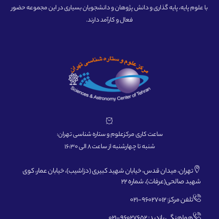
با علوم پایه، پایه گذاری و دانش پژوهان و دانشجویان بسیاری در این مجموعه حضور
فعال و کارآمد دارند.
ساعت کاری مرکزعلوم و ستاره شناسی تهران:
شنبه تا چهارشنبه از ساعت 8 الی 16:30
تهران، میدان قدس، خیابان شهید کبیری (دزاشیب)، خیابان عمار، کوی
شهید صالحی(عرفات)، شماره 22
تلفن مرکز: 96027012-021
هماهنگی بازدید: 96027652-021