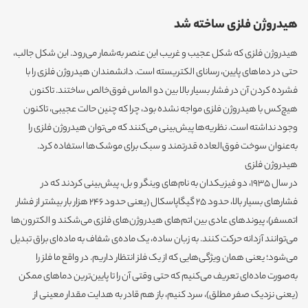
هیدروژن فلزی ساخته شد
هیدروژن فلزی که شکل عجیب و غریب این عنصر به‌شمار می‌رود. این شکل جالب،
حتی در دماهای پایین، رسانای الکتریسته است. دانشمندان هیدروژن فلزی را با
فشرده کردن آن در فشار بسیار بالا بین دو الماس فوق‌خالص ساختند. تاکنون
هیچ‌کس با هیدروژن فلزی مواجه نشده بود، چرا که چنین حالت عجیبی، تاکنون
وجود نداشته است. نظریه‌ها پیش‌بینی می‌کنند که می‌توان هیدروژن فلزی را
به‌عنوان سوخت فوق‌العاده قدرتمند و سبک برای موشک‌ها استفاده کرد.
هیدروژن فلزی
در سال 1935، دو فیزیکدان به‌ نام‌های وینگر و بل، پیش‌بینی کردند که در
فشارهای بسیار بالا، حدود 25 گیگاپاسکال (یعنی حدود 246 هزار بار بیشتر از فشار
اتمسفر)، پیوندهای عادی بین اتم‌های هیدروژن‌های فلزی می‌شکند و الکترون‌ها
می‌توانند آزدانه حرکت کنند. به زبان ساده، یک ماده‌ی شفاف به ماده‌ای براق تبدیل
می‌شود؛ یعنی همان ویژگی‌هایی که از یک فلز انتظار داریم. در واقع ما فلز را
به‌صورت ماده‌ای تعریف می‌کنیم که حتی وقتی آن را تا پایین‌ترین دماهای ممکن
(یعنی نزدیک صفر مطلق)، سرد کنیم، باز هم قادر به هدایت مقدار معینی از