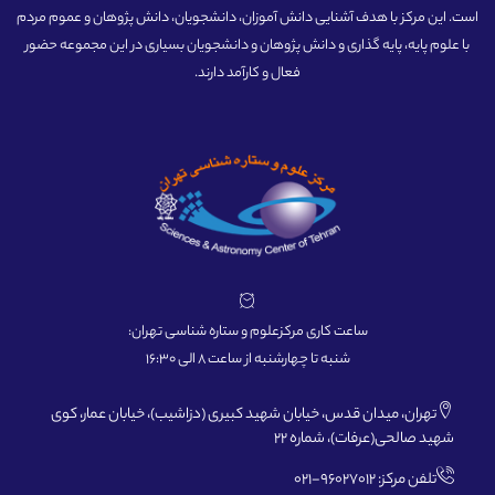
است. این مرکز با هدف آشنایی دانش آموزان، دانشجویان، دانش پژوهان و عموم مردم
با علوم پایه، پایه گذاری و دانش پژوهان و دانشجویان بسیاری در این مجموعه حضور
فعال و کارآمد دارند.
ساعت کاری مرکزعلوم و ستاره شناسی تهران:
شنبه تا چهارشنبه از ساعت 8 الی 16:30
تهران، میدان قدس، خیابان شهید کبیری (دزاشیب)، خیابان عمار، کوی
شهید صالحی(عرفات)، شماره 22
تلفن مرکز: 96027012-021