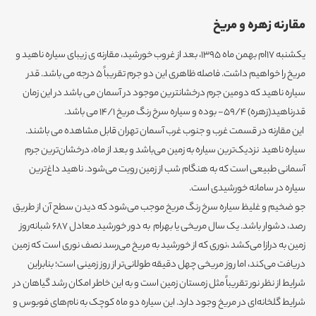
مقارنه زهره و مریخ
یکشنبه 17ام بهمن ماه 1395، بعد از غروب خورشید، مقارنه ی زیبای سیاره ناهید و
مریخ را خواهیم داشت. فاصله ظاهری این دو جرم تقریباً 5 درجه می باشد. قدر
سیاره ناهید که دومین جرم درخشانترین موجود در آسمان می باشد در این زمان
قدرناهید(زهره) 59/4- بوده و سیاره سرخ رنگ مریخ 14/1 می باشد.
این مقارنه در قسمت غرب و جنوب غرب آسمان تهران قابل مشاهده می باشند.
سیاره ناهید نزدیک‌ترین سیاره به زمین می‌باشد و بعد از ماه، درخشان‌ترین جرم
آسمانی طبیعی است که به هنگام شب از زمین رویت می‌شود. ناهید داغ‌ترین
سیاره در سامانه خورشیدی است.
جو ضخیم و غلیظ سیاره سرخ رنگ مریخ موجب می‌شود که دیدن سطح آن از طریق
رصد، دشوار باشد. یک سال مریخی یا بهرام به دور خورشید معادل ۶۸۷ شبانه‌روز
زمین به درازا می‌کشد ،نوری که از خورشید به مریخ می‌رسد نصف نوری است که زمین
دریافت می‌کند، اما روز مریخی چهل دقیقه طولانی‌تر از روز زمینی است؛ بنابراین
شرایط از نظر نور تقریباً مثل زمستان زمین است و به این خاطر امکان رشد گیاهان در
شرایط گلخانه‌ای در مریخ وجود دارد. این سیاره دو ماه کوچک به نام‌های فوبوس و