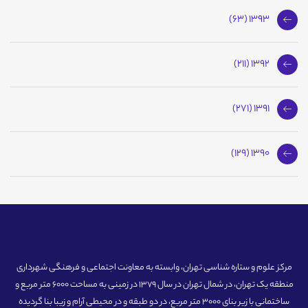
1393 (63)
1392 (211)
1391 (271)
1390 (129)
مرکز علوم و ستاره شناسی تهران، وابسته به معاونت اجتماعی و فرهنگی شهرداری
منطقه یک تهران، در شمال تهران در سال 1379 در زمینی به مساحت 6000 متر مربع و
ساختمانی با زیر بنای 3000 متر مربع، در دو طبقه و در محیطی آرام و زیبا بنا گردیده