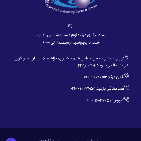
ساعت کاری مرکزعلوم و ستاره شناسی تهران:
شنبه تا چهارشنبه از ساعت 8 الی 16:30
تهران، میدان قدس، خیابان شهید کبیری (دزاشیب)، خیابان عمار، کوی
شهید صالحی(عرفات)، شماره 22
تلفن مرکز: 96027012-021
هماهنگی بازدید: 96027652-021
آموزش:96027657-021