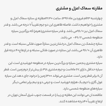
مقارنه سماک اعزل و مشتری
چهارشنبه 23ام فروردین ماه 1396، ساعت 22:30مقارنه ی ستاره سماک اعزل و
مشتری را خواهیم داشت. فاصله ظاهری این دو جرم تقریباً 7 درجه می باشد. و قدر
سماک اعزل نیز 96/0می باشد. و قدر سیاره مشتری(هرمز) که بزرگترین سیاره
منظومه شمسی 46/2- می باشد.
ستاره چشمک زن سماک اعزل درخشان‌ترین ستارۀ صورت فلکی سنبله است. و قدر
ظاهری آن 96/0 می باشد، این ستاره در صورت فلکی سنبله و در ارتفاع40 درجه قرار
دارد.
سیاره مشتری پنجمین سیاره و بزرگ‌ترین سیاره در منظومه خورشیدی است، این
سیاره حداقل دارای ۶۷ ماه‌است و جرم مشتری ۳۱۸ بار بیش‌تر از جرم زمین است. قطر
آن ۱۱ برابر قطر زمین است. مشتری می‌تواند ۱۳۰۰ زمین را درخود جای دهد.این سیاره
غول گازی با جرم یک هزارم خورشید است، و جرمی دو و نیم برابر تمامی دیگر
سیاره‌های منظومه شمسی دارد.
علاقمندان می توانند این مقارنه ی زیبا را در قسمت جنوب شرق آسمان تهران در
ارتفاع تقریباً 40درجه مشاهده کنند.