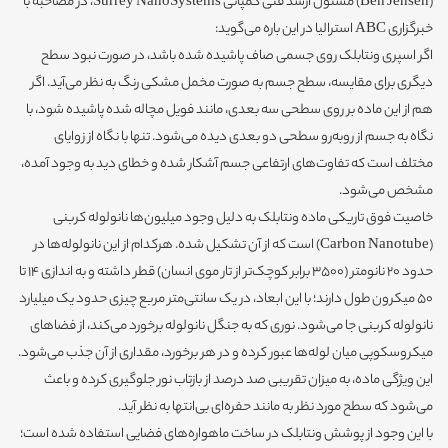
(Ben Jensen) مسئول ارشد فنی کمپانی Surrey NanoSystems، در مصاحبه با
خبرگزاری ABC استرالیا در این باره می‌گوید:
اگر اسپری ونتابلک روی جسمی صاف پاشیده شده باشد، در صورت نبود سطح
دیگری برای مقایسه، سطح جسم به صورت مخمل مشکی رنگ به نظر می‌آید. اگر
هم از این ماده بر روی سطحی سه بعدی، مانند فویل مچاله شده پاشیده شود، با
نگاه به جسم از روبه‌رو سطحی دو بعدی دیده می‌شود. تنها با نگاه از زوایای
مختلف است که تفاوت‌های ارتفاعی جسم آشکار شده و خطای دید به وجود آمده،
مشخص می‌شود.
خاصیت فوق تاریکی ماده ونتابلک به دلیل وجود میلیون‌ها نانولوله کربنی
(Carbon Nanotube) است که از آن تشکیل شده. هرکدام از این نانولوله‌ها در
حدود 20 نانومتر (3500 برابر کوچک‌تر از تار موی انسان) قطر داشته و به اندازی ۱۴ تا
۵۰ میکرون طول دارند؛ با این ابعاد، در یک سانتی‌متر مربع چیزی حدود یک میلیارد
نانولوله کربنی جا می‌شود. نوری که به جنگل نانولوله برخورد می‌کند، از فضاهای
میکروسکوپی میان لوله‌ها عبور کرده و در هر برخورد، مقداری از آن جذب می‌شود.
این ویژگی ماده، به میزان تقریبی صد درصد از بازتاب نور جلوگیری کرده و باعث
می‌شود که سطح مورد نظر به مانند حفره‌ای بی‌انتها به نظر آید.
با این وجود از پوشش ونتابلک در ساخت ماهواره‌های فضایی استفاده شده است؛