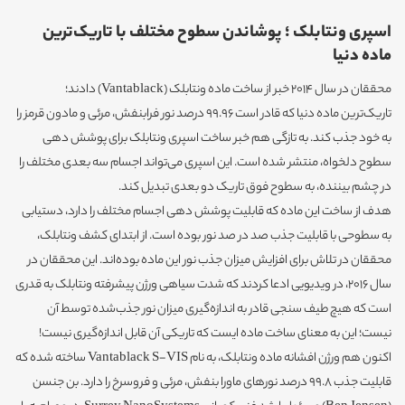
اسپری ونتابلک ؛ پوشاندن سطوح مختلف با تاریک‌ترین
ماده دنیا
محققان در سال ۲۰۱۴ خبر از ساخت ماده‌ ونتابلک (Vantablack) دادند؛
تاریک‌ترین ماده‌ دنیا که قادر است 99.96 درصد نور فرابنفش، مرئی و مادون قرمز را
به خود جذب کند. به تازگی هم خبر ساخت اسپری ونتابلک برای پوشش دهی
سطوح دلخواه، منتشر شده است. این اسپری می‌تواند اجسام سه بعدی مختلف را
در چشم بیننده، به سطوح فوق تاریک دو بعدی تبدیل کند.
هدف از ساخت این ماده که قابلیت پوشش دهی اجسام مختلف را دارد، دستیابی
به سطوحی با قابلیت جذب صد در صد نور بوده است. از ابتدای کشف ونتابلک،
محققان در تلاش برای افزایش میزان جذب نور این ماده بوده‌اند. این محققان در
سال ۲۰۱۶، در ویدیویی ادعا کردند که شدت سیاهی ورژن پیشرفته ونتابلک به قدری
است که هیچ طیف سنجی قادر به اندازه‌گیری میزان نور جذب‌شده توسط آن
نیست؛ این به معنای ساخت ماده ایست که تاریکی آن قابل اندازه‌گیری نیست!
اکنون هم ورژن افشانه‌ ماده ونتابلک، به نام Vantablack S-VIS ساخته شده که
قابلیت جذب 99.8 درصد نورهای ماورا بنفش، مرئی و فروسرخ را دارد. بن جنسن