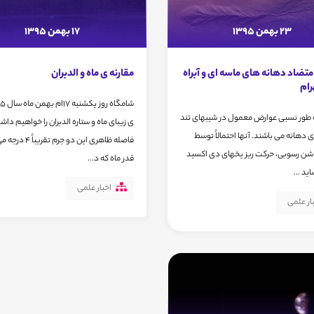
23 بهمن 1395
17 بهمن 1395
تضاد دهانه های ماسه ای و آبراه
مقارنه ی ماه و الدبران
رام
به طور نسبی عوارض معمول در شیبهای تند
ی زیبای ماه و ستاره الدبران را خواهیم داش
 دهانه می باشند. آنها احتمالاً توسط
فاصله ظاهری این دو جرم ت
شن رسوبی، حرکت ریز یخهای دی اکسید
قدر ماه که د...
ید ...
اخبار علمی
ار علمی