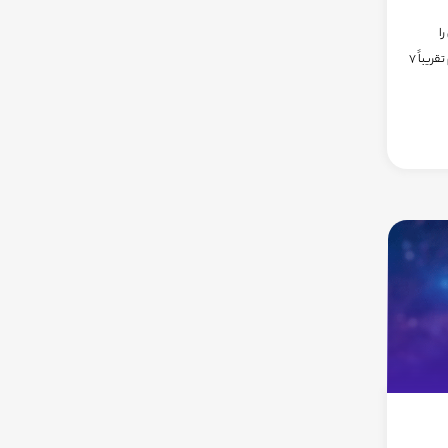
را
خواهیم داشت. فاصله ظاهری این دو جرم تقریباً 7