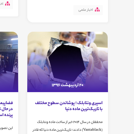
اخب
اخبار علمی
20 اردیبهشت 1396
اسپری ونتابلک ؛ پوشاندن سطوح مختلف
فضاپیما
با تاریک‌ترین ماده دنیا
در حال 
پرنده ا
محققان در سال ۲۰۱۴ خبر از ساخت ماده‌ ونتابلک
این تصویر
(Vantablack) دادند؛ تاریک‌ترین ماده‌ دنیا که قادر