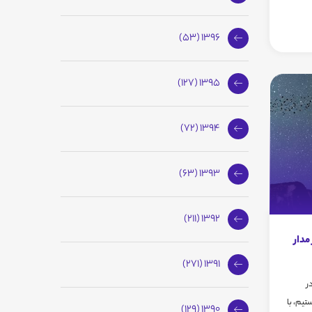
1396 (53)
1395 (127)
1394 (72)
1393 (63)
1392 (211)
مدار
1391 (271)
ر
یم، با
1390 (129)