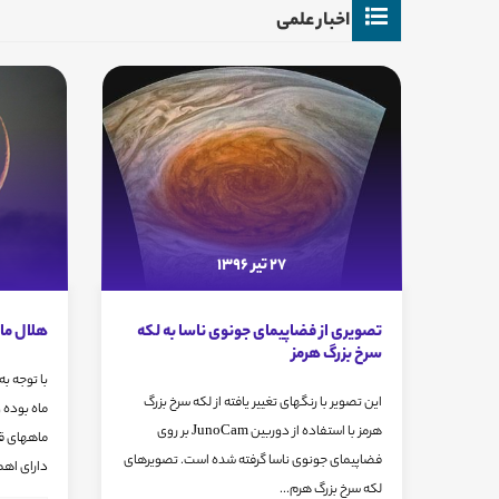
اخبار علمی
27 تیر 1396
تصویری از فضاپیمای جونوی ناسا به لکه
هلال ماه 
سرخ بزرگ هرمز
با توجه ب
این تصویر با رنگهای تغییر یافته از لکه سرخ بزرگ
ماه بوده 
هرمز با استفاده از دوربین JunoCam بر روی
ماههای قم
فضاپیمای جونوی ناسا گرفته شده است. تصویرهای
دارای اهم
لکه سرخ بزرگ هرم...