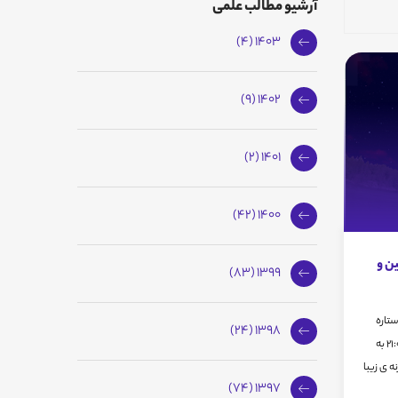
آرشیو مطالب علمی
1403 (4)
1402 (9)
1401 (2)
1400 (42)
ین و
1399 (83)
 ستاره
1398 (24)
چشمک زن سماک اعزل و مشتری ساعت 21:00 به
ه ی زیبا
1397 (74)