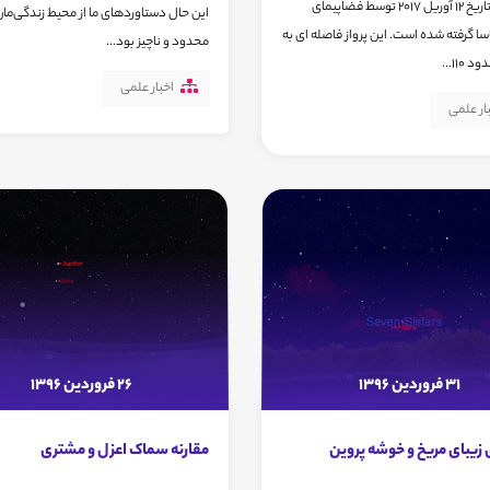
کیوان در تاریخ 12 آوریل 2017 توسط فضاپیمای
این حال دستاوردهای ما از محیط زندگی‌مان
سا گرفته شده است. این پرواز فاصله ای به
محدود و ناچیز بود...
110...
اخبار علمی
ار علمی
31 فروردین 1396
26 فروردین 1396
 زیبای مریخ و خوشه پروین
مقارنه سماک اعزل و مشتری