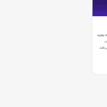
شامگاه روز یکشنبه 17ام بهمن ماه سال 95، مقارنه
ت.
قریباً 4 درجه می باشد.