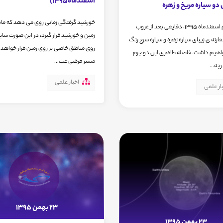
اسفندماه1395)
 دو سیاره مریخ و زهره
خورشید گرفتگی زمانی روی می دهد که ماه 
غروب 7ام اسفندماه 1395، دقایقی بعد از غروب
زمین و خورشید قرار گیرد، در این صورت سایه 
ارنه ی زیبای سیاره زهره و سیاره سرخ رنگ
روی مناطق خاصی بر روی زمین قرار خواهد 
واهیم داشت. فاصله ظاهری این دو جرم
مسیر فرضی عب...
اخبار علمی
ار علمی
23 بهمن 1395
23 بهمن 1395