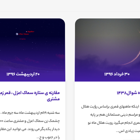
30 خرداد 1396
20 اردیبهشت 1396
شوال1438
مقارنه ی ستاره سماک اعزل ، قمر زم
مشتری
ه اینکه ماههای قمری براساس رؤیت هلال
سه شنبه 19ام اردیبهشت ماه سه جرم ماه ،
و مراسم دینی مسلمانان هم بر پایه
ری انجام میگیرد رویت هلال ماه نو
دیدار یکدیگر می روند. می توانید این مقارن
یت زیادی اس...
را در جنوب و ج...