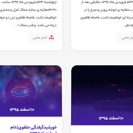
پنجشنبه 31ام فروردین ماه 1396، دقایقی بعد از
چهارشنبه 23ام فروردین ماه 1396، ساعت
ب مقارنه ی خوشه پروین و مریخ را در
22:30مقارنه ی ستاره سماک اعزل و مشتری 
رتفاع 20 درجه ای خواهیم داشت. فاصله ظاهری
 تقر...
درجه می باشد. و قدر سماک ا...
ار علمی
اخبار علمی
10 اسفند 1395
10 اسفند 1395
خورشیدگرفتگی حلقوی(8ام