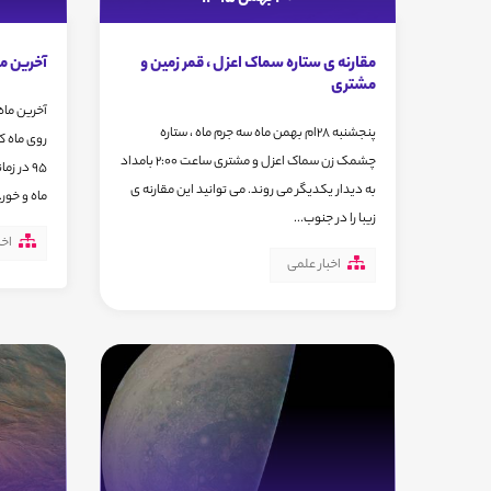
مقارنه ی ستاره سماک اعزل ، قمر زمین و
آخرین ما
مشتری
پنجشنبه 28ام بهمن ماه سه جرم ماه ، ستاره
روی ماه ک
چشمک زن سماک اعزل و مشتری ساعت 2:00 بامداد
95 در ز
به دیدار یکدیگر می روند. می توانید این مقارنه ی
ماه و خور..
زیبا را در جنوب...
اخب
اخبار علمی