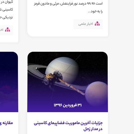
است 99.96 درصد نور فرابنفش، مرئی و مادون قرمز
کاسینی نا
را به خود...
نزدیکی حدود 
اخبار علمی
اخب
31 فروردین 1396
جزئیات آخرین ماموریت فضاپیمای کاسینی
مقارنه ی
در مدار زحل