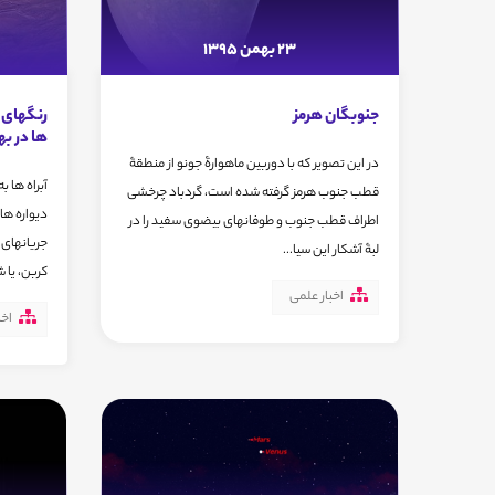
23 بهمن 1395
جنوبگان هرمز
رنگهای م
ها در به
در این تصویر که با دوربین ماهوارۀ جونو از منطقۀ
آبراه ها 
قطب جنوب هرمز گرفته شده است، گردباد چرخشی
دیواره های
اطراف قطب جنوب و طوفانهای بیضوی سفید را در
جریانهای 
لبۀ آشکار این سیا...
کربن، یا شا
اخبار علمی
اخب