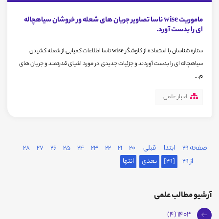
ماموریت wise ناسا تصاویر جریان های شعله ور خروشان سیاهچاله
ای را بدست آورد.
ستاره شناسان با استفاده از کاوشگر wise ناسا اطلاعات کمیابی از شعله کشیدن
سیاهچاله ای را بدست آوردند و جزئیات جدیدی در مورد اشیای قدرتمند و جریان های
م...
اخبار علمی
صفحه 29
ابتدا
قبلی
20
21
22
23
24
25
26
27
28
از 29
[29]
بعدی
انتها
آرشیو مطالب علمی
1403 (4)