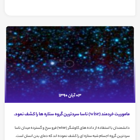
03 آبان 1390
ماموریت خردمند (wise) ناسا سردترین گروه ستاره ها را کشف نمود.
دانشمندان با استفاده از داده های کاوشگر (wise) فرو سرخ و گسترده میدان ناسا
سردترین گروه اجسام شبه ستاره ای را کشف نموده اند که دمای بدن انسان است.