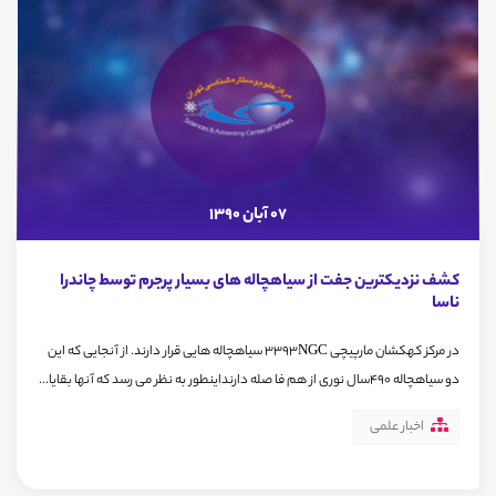
07 آبان 1390
کشف نزدیکترین جفت از سیاهچاله های بسیار پرجرم توسط چاندرا
ناسا
در مرکز کهکشان مارپیچی 3393NGC سیاهچاله هایی قرار دارند. از آنجایی که این
دو سیاهچاله 490سال نوری از هم فا صله دارنداینطور به نظر می رسد که آنها بقایا...
اخبار علمی