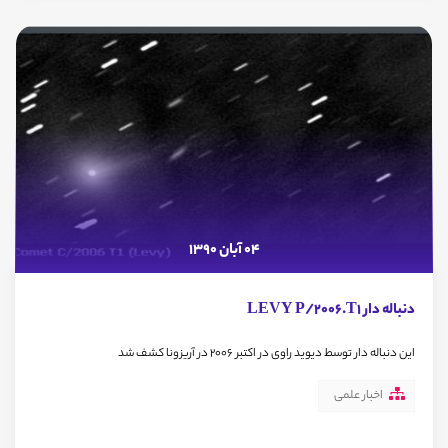
04 آبان 1390
دنباله دار LEVY P/2006.T1
این دنباله دار توسط دیوید راوی در اکتبر 2006 در آریزونا کشف شد
اخبار علمی