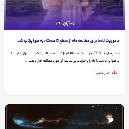
07 آبان 1390
ماموریت ناسا برای مطالعه ماه از سطح تا هسته، به هوا پرتاب شد.
فضا پیمای (GRAL) در ساعت a.m9:08َ روز شنبه 10 سپتامبر از کیپ کاناورال فلوریدا
به هوا بر خاست تا ماه را با جزئیات بی سابقه ای مورد مطالعه قرار دهد. ...
اخبار علمی