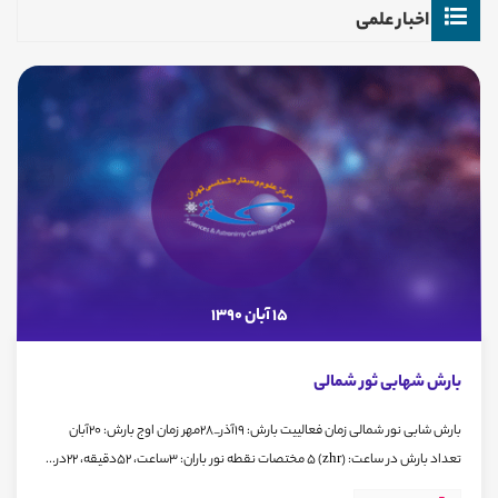
اخبار علمی
15 آبان 1390
بارش شهابی ثور شمالی
بارش شابی نور شمالی زمان فعالییت بارش: 19آذر_28مهر زمان اوج بارش: 20آبان
تعداد بارش در ساعت: (zhr) 5 مختصات نقطه نور باران: 3ساعت، 52دقیقه، 22در...