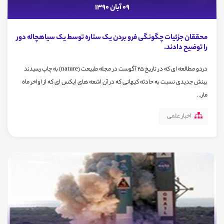
09 آبان 1390
محققان جزئیات چگونگی فرو بردن یک ستاره توسط یک سیاهچاله دور
را توضیح دادند.
دردو مطالعه ای که در تاریخ 25 آگوست در مجله طبیعت (nature) به چاپ رسیدند
بینش جدیدی نسبت به حادثه کیهانی که در آن اشعه های ایکس ای که از اواخر ماه
مار...
اخبار علمی