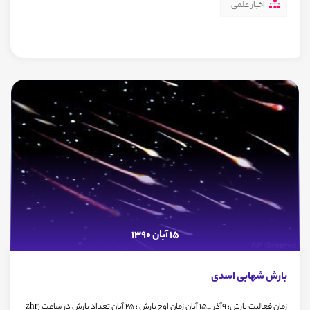
اخبار علمی
15 آبان 1390
بارش شهابی اسدی
زمان فعالیت بارش: 9آذر _15 آبان زمان اوج بارش : 25 آبان تعداد بارش در ساعت zhr)