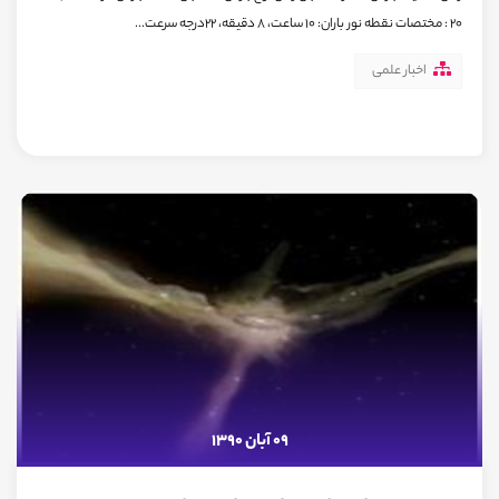
20 : مختصات نقطه نور باران: 10 ساعت، 8 دقیقه، 22درجه سرعت...
اخبار علمی
09 آبان 1390