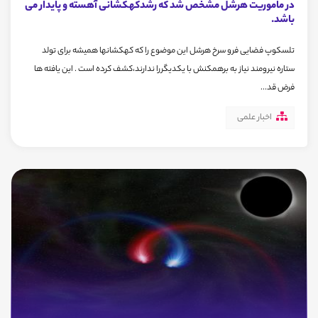
در ماموریت هرشل مشخص شد که رشدکهکشانی آهسته و پایدار می
باشد.
تلسکوپ فضایی فرو سرخ هرشل این موضوع را که کهکشانها همیشه برای تولد
ستاره نیرومند نیاز به برهمکنش با یکدیگررا ندارند،کشف کرده است . این یافته ها
فرض قد...
اخبار علمی