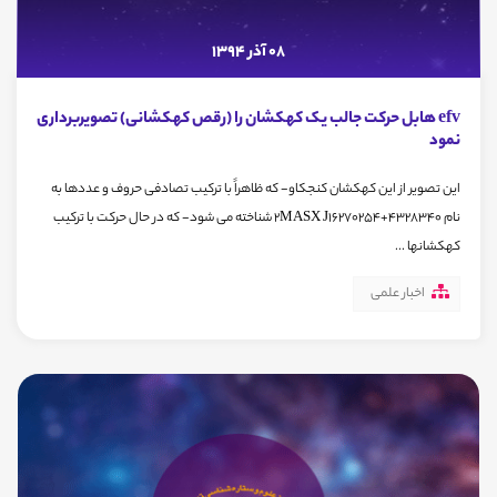
08 آذر 1394
efv هابل حرکت جالب یک کهکشان را (رقص کهکشانی) تصویربرداری
نمود
این تصویر از این کهکشان کنجکاو- که ظاهراً با ترکیب تصادفی حروف و عددها به
نام 2MASX J16270254+4328340 شناخته می شود- که در حال حرکت با ترکیب
کهکشانها ...
اخبار علمی