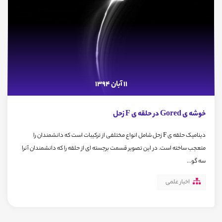
11 آبان 1394
خوشه ی Gored در حلقه ی F زحل
دینامیک حلقه ی F زحل شامل انواع مختلفی از ترکیبات است که دانشمندان را
متعجب ساخته است. در این تصویر قسمت برجسته ای از حلقه را که دانشمندان آنرا
سه گو...
اخبار علمی