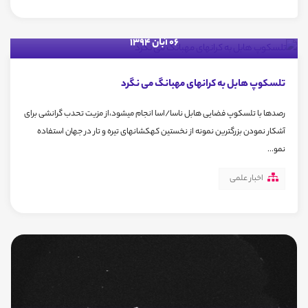
06 آبان 1394
تلسکوپ هابل به کرانهای مهبانگ می نگرد
رصدها با تلسکوپ فضایی هابل ناسا/اسا انجام میشود،از مزیت تحدب گرانشی برای
آشکار نمودن بزرگترین نمونه از نخستین کهکشانهای تیره و تار در جهان استفاده
نمو...
اخبار علمی