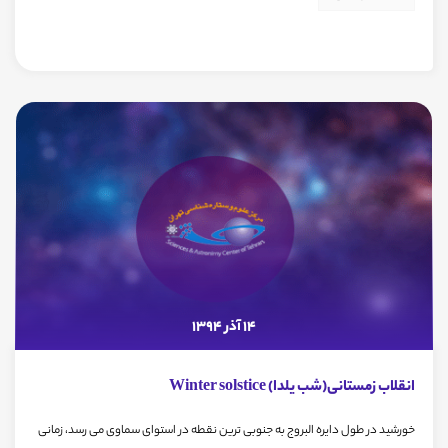
14 آذر 1394
انقلاب زمستانی(شب یلدا) Winter solstice
خورشید در طول دایره البروج به جنوبی ترین نقطه در استوای سماوی می رسد، زمانی