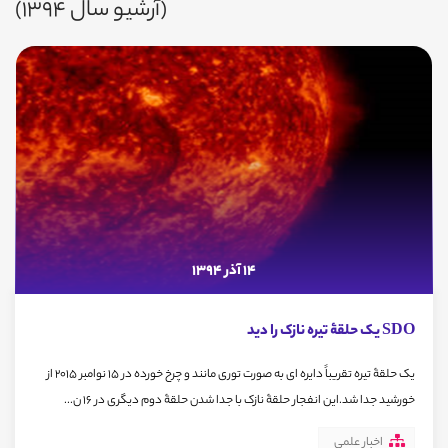
(آرشیو سال 1394)
14 آذر 1394
SDO یک حلقۀ تیره نازک را دید
یک حلقۀ تیره تقریباً دایره ای به صورت توری مانند و چرخ خورده در 15 نوامبر 2015 از
خورشید جدا شد.این انفجار حلقۀ نازک با جدا شدن حلقۀ دوم دیگری در 16 ن...
اخبار علمی