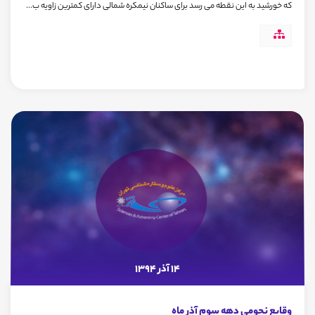
که خورشید به این نقطه می رسد برای ساکنان نیمکره شمالی دارای کمترین زاویه ب...
14 آذر 1394
وقایع نجومی دهه سوم آذر ماه